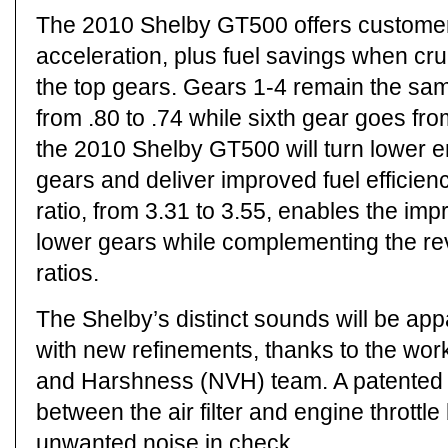
The 2010 Shelby GT500 offers customers
acceleration, plus fuel savings when cru
the top gears. Gears 1-4 remain the sam
from .80 to .74 while sixth gear goes fro
the 2010 Shelby GT500 will turn lower 
gears and deliver improved fuel efficienc
ratio, from 3.31 to 3.55, enables the imp
lower gears while complementing the revi
ratios.
The Shelby’s distinct sounds will be ap
with new refinements, thanks to the work
and Harshness (NVH) team. A patented 
between the air filter and engine throttl
unwanted noise in check.