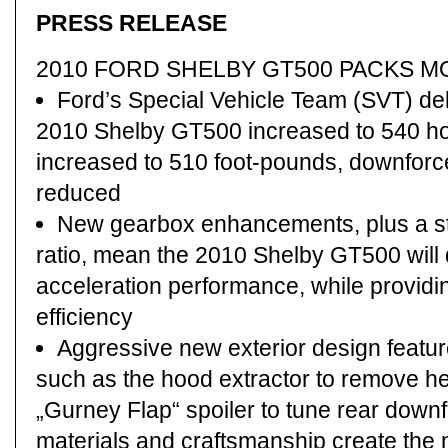
PRESS RELEASE
2010 FORD SHELBY GT500 PACKS 
Ford’s Special Vehicle Team (SVT) de
2010 Shelby GT500 increased to 540 ho
increased to 510 foot-pounds, downforc
reduced
New gearbox enhancements, plus a st
ratio, mean the 2010 Shelby GT500 will 
acceleration performance, while providi
efficiency
Aggressive new exterior design feature
such as the hood extractor to remove h
„Gurney Flap“ spoiler to tune rear downf
materials and craftsmanship create th