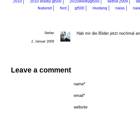
2010
2010 shelby gt500
2010shelbygt500
detroit 2009
de
featured
ford
gt500
mustang
naias
nai
Stefan
Hab mir die Bilder jetzt nochmal a
2. Januar 2009
Leave a comment
name*
email*
website