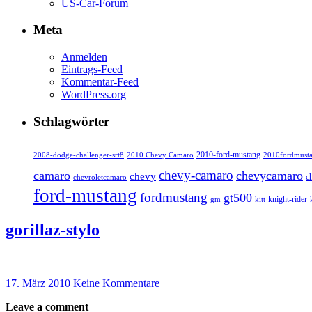
US-Car-Forum
Meta
Anmelden
Eintrags-Feed
Kommentar-Feed
WordPress.org
Schlagwörter
2010-ford-mustang
2010fordmust
2008-dodge-challenger-srt8
2010 Chevy Camaro
chevy-camaro
camaro
chevycamaro
chevy
c
chevroletcamaro
ford-mustang
fordmustang
gt500
knight-rider
kitt
gm
gorillaz-stylo
17. März 2010
Keine Kommentare
Leave a comment