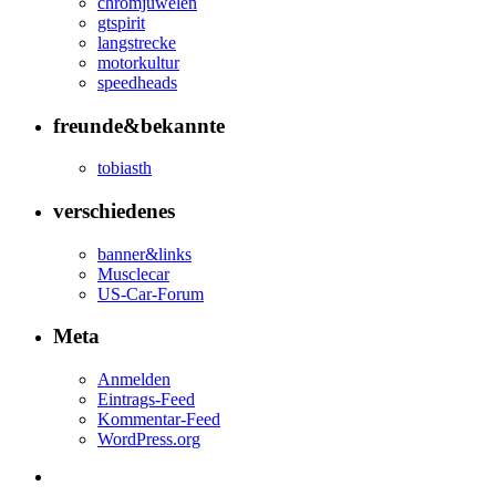
chromjuwelen
gtspirit
langstrecke
motorkultur
speedheads
freunde&bekannte
tobiasth
verschiedenes
banner&links
Musclecar
US-Car-Forum
Meta
Anmelden
Eintrags-Feed
Kommentar-Feed
WordPress.org