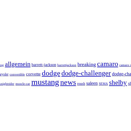
camaro
allgemein
breaking
barrett-jackson
ang
barrettjackson
camaro s
dodge
dodge-challenger
dodge-cha
corvette
hrysler
convertible
mustang
news
shelby
saleen
s
roush
knightrider
SEMA
muscle-car