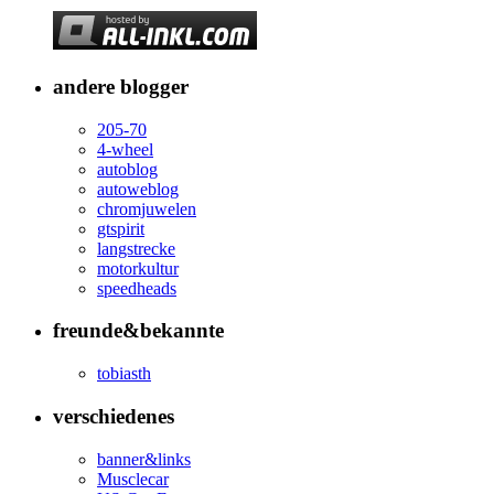
andere blogger
205-70
4-wheel
autoblog
autoweblog
chromjuwelen
gtspirit
langstrecke
motorkultur
speedheads
freunde&bekannte
tobiasth
verschiedenes
banner&links
Musclecar