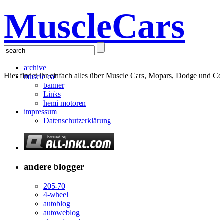
MuscleCars
archive
Hier findet ihr einfach alles über Muscle Cars, Mopars, Dodge und C
muscle car
banner
Links
hemi motoren
impressum
Datenschutzerklärung
andere blogger
205-70
4-wheel
autoblog
autoweblog