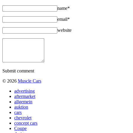
name*
email*
website
Submit comment
© 2026
Muscle Cars
advertising
aftermarket
allgemein
auktion
cars
chevrolet
concept cars
Coupe