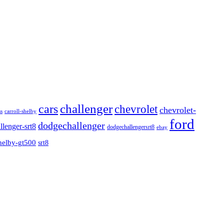
challenger
cars
chevrolet
chevrolet-
carroll-shelby
s
ford
dodgechallenger
llenger-srt8
dodgechallengersrt8
ebay
helby-gt500
srt8