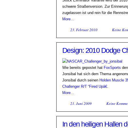
Stock Eliminator Variante wird der 20
schwere Straßenversion. Zur Erinnerung
zugelassen ist und rein für die Rennstre
More…
23. Februar 2010
Keine Ko
Design: 2010 Dodge 
Wie bereits gepostet hat
FoxSports
de
Jonsibal hat sich dem Thema angenomme
Jonsibal durch seinen
Holden Muscle 
Challenger R/T “Fired Upâ€
.
More…
21. Juni 2009
Keine Komme
In den heiligen Hallen