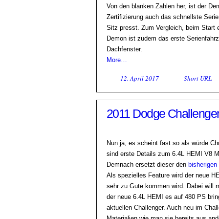
Von den blanken Zahlen her, ist der Dem
Zertifizierung auch das schnellste Seri
Sitz presst. Zum Vergleich, beim Start 
Demon ist zudem das erste Serienfahr
Dachfenster.
More…
12. April 2017
Short URL
2011 Dodge Challenge
Nun ja, es scheint fast so als würde C
sind erste Details zum 6.4L HEMI V8 
Demnach ersetzt dieser den
bisherigen
Als spezielles Feature wird der neue 
sehr zu Gute kommen wird. Dabei will m
der neue 6.4L HEMI es auf 480 PS brin
aktuellen Challenger. Auch neu im Chall
Materialien wie man sie bereits aus a