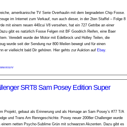
lgreiche, amerikanische TV Serie Overhaulin mit dem begnadeten Chip Foose.
euge im Internet zum Verkauf, nun auch dieser, in der 2ten Staffel – Folge 8
de mit einem neuen 440cui V8 versehen, hat ein 727 Getribe an einer
azu gibt es natürlich Foose Felgen mit BF Goodrich Reifen, eine Baer
em. Veredelt wurde der Motor mit Edelbrock und Holley Teilen, die
g wurde seit der Sendung nur 800 Meilen bewegt und für einen
n er vielleicht bald Dir gehören. Hier gehts zur Auktion auf
Ebay
.
mmentare
llenger SRT8 Sam Posey Edition Super
tom Projekt, gebaut als Erinnerung und als Homage an Sam Posey’s #77 T/A
Dodge und Trans Am Renngeschichte. Posey neuer 2008er Challenger wurde
on einem netten Psycho-Sublime Grün mit schwarzen Akzenten. Dazu gibt es