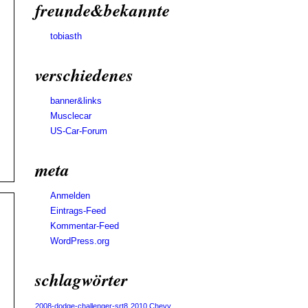
freunde&bekannte
tobiasth
verschiedenes
banner&links
Musclecar
US-Car-Forum
meta
Anmelden
Eintrags-Feed
Kommentar-Feed
WordPress.org
schlagwörter
2008-dodge-challenger-srt8
2010 Chevy