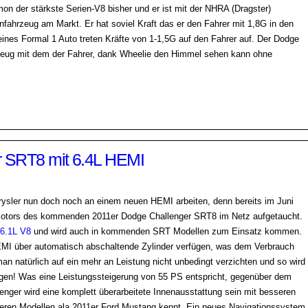
on der stärkste Serien-V8 bisher und er ist mit der NHRA (Dragster)
enfahrzeug am Markt. Er hat soviel Kraft das er den Fahrer mit 1,8G in den
eines Formal 1 Auto treten Kräfte von 1-1,5G auf den Fahrer auf. Der Dodge
zeug mit dem der Fahrer, dank Wheelie den Himmel sehen kann ohne
r SRT8 mit 6.4L HEMI
hrysler nun doch noch an einem neuen HEMI arbeiten, denn bereits im Juni
Motors des kommenden 2011er Dodge Challenger SRT8 im Netz aufgetaucht.
 6.1L V8
und wird auch in kommenden SRT Modellen zum Einsatz kommen.
HEMI über automatisch abschaltende Zylinder verfügen, was dem Verbrauch
an natürlich auf ein mehr an Leistung nicht unbedingt verzichten und so wird
gen! Was eine Leistungssteigerung von 55 PS entspricht, gegenüber dem
enger wird eine komplett überarbeitete Innenausstattung sein mit besseren
nderen Modellen ala 2011er Ford Mustang kennt. Ein neues Navigationssystem