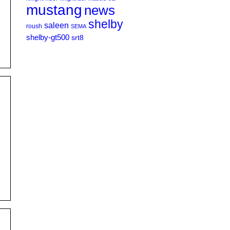
mustang
news
shelby
saleen
roush
SEMA
shelby-gt500
srt8