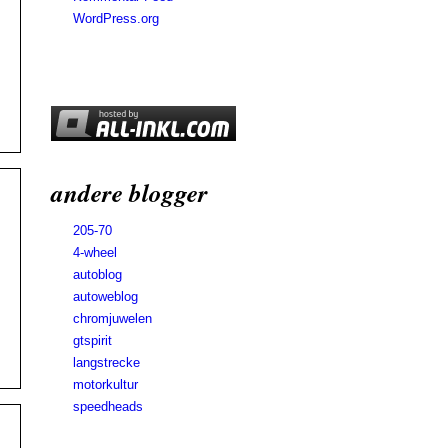
WordPress.org
andere blogger
205-70
4-wheel
autoblog
autoweblog
chromjuwelen
gtspirit
langstrecke
motorkultur
speedheads