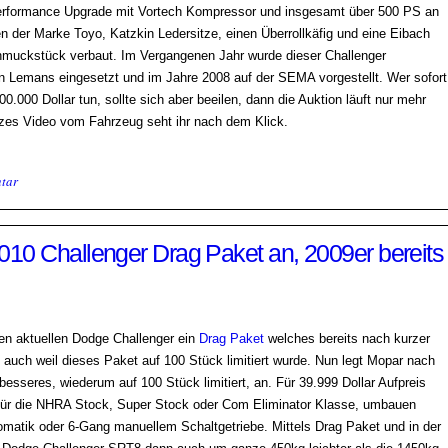
Performance Upgrade mit Vortech Kompressor und insgesamt über 500 PS an
en der Marke Toyo, Katzkin Ledersitze, einen Überrollkäfig und eine Eibach
hmuckstück verbaut. Im Vergangenen Jahr wurde dieser Challenger
n Lemans eingesetzt und im Jahre 2008 auf der SEMA vorgestellt. Wer sofort
0.000 Dollar tun, sollte sich aber beeilen, dann die Auktion läuft nur mehr
rzes Video vom Fahrzeug seht ihr nach dem Klick.
tar
10 Challenger Drag Paket an, 2009er bereits
den aktuellen Dodge Challenger ein
Drag Paket
welches bereits nach kurzer
ht auch weil dieses Paket auf 100 Stück limitiert wurde. Nun legt Mopar nach
besseres, wiederum auf 100 Stück limitiert, an. Für 39.999 Dollar Aufpreis
für die NHRA Stock, Super Stock oder Com Eliminator Klasse, umbauen
matik oder 6-Gang manuellem Schaltgetriebe. Mittels Drag Paket und in der