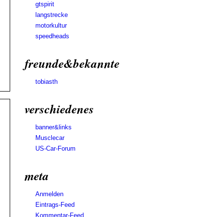
gtspirit
langstrecke
motorkultur
speedheads
freunde&bekannte
tobiasth
verschiedenes
banner&links
Musclecar
US-Car-Forum
meta
Anmelden
Eintrags-Feed
Kommentar-Feed