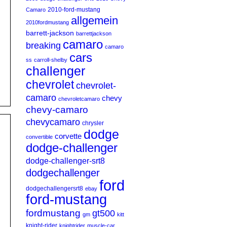
2010-ford-mustang
Camaro
allgemein
2010fordmustang
barrett-jackson
barrettjackson
camaro
breaking
camaro
cars
ss
carroll-shelby
challenger
chevrolet
chevrolet-
camaro
chevy
chevroletcamaro
chevy-camaro
chevycamaro
chrysler
dodge
corvette
convertible
dodge-challenger
dodge-challenger-srt8
dodgechallenger
ford
dodgechallengersrt8
ebay
ford-mustang
fordmustang
gt500
gm
kitt
knight-rider
knightrider
muscle-car