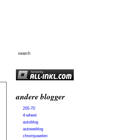
andere blogger
205-70
4-wheel
autoblog
autoweblog
chromjuwelen