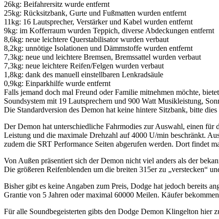
26kg: Beifahrersitz wurde entfernt
25kg: Rücksitzbank, Gurte und Fußmatten wurden entfernt
11kg: 16 Lautsprecher, Verstärker und Kabel wurden entfernt
9kg: im Kofferraum wurden Teppich, diverse Abdeckungen entfernt
8,6kg: neue leichtere Querstabilisator wurden verbaut
8,2kg: unnötige Isolationen und Dämmstoffe wurden entfernt
7,3kg: neue und leichtere Bremsen, Bremssattel wurden verbaut
7,3kg: neue leichtere Reifen/Felgen wurden verbaut
1,8kg: dank des manuell einstellbaren Lenkradsäule
0,9kg: Einparkhilfe wurde entfernt
Falls jemand doch mal Freund oder Familie mitnehmen möchte, bietet
Soundsystem mit 19 Lautsprechern und 900 Watt Musikleistung, Sonnen
Die Standardversion des Demon hat keine hintere Sitzbank, bitte dies 
Der Demon hat unterschiedliche Fahrmodies zur Auswahl, einen für de
Leistung und die maximale Drehzahl auf 4000 U/min beschränkt. Aus
zudem die SRT Performance Seiten abgerufen werden. Dort findet ma
Von Außen präsentiert sich der Demon nicht viel anders als der bekann
Die größeren Reifenblenden um die breiten 315er zu „verstecken“ u
Bisher gibt es keine Angaben zum Preis, Dodge hat jedoch bereits an
Grantie von 5 Jahren oder maximal 60000 Meilen. Käufer bekommen 
Für alle Soundbegeisterten gibts den Dodge Demon Klingelton hier