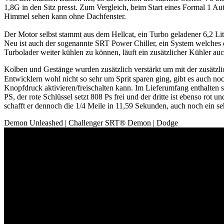
1,8G in den Sitz presst. Zum Vergleich, beim Start eines Formal 1 A
Himmel sehen kann ohne Dachfenster.
Der Motor selbst stammt aus dem Hellcat, ein Turbo geladener 6,2 Lite
Neu ist auch der sogenannte SRT Power Chiller, ein System welches
Turbolader weiter kühlen zu können, läuft ein zusätzlicher Kühler au
Kolben und Gestänge wurden zusätzlich verstärkt um mit der zusätz
Entwicklern wohl nicht so sehr um Sprit sparen ging, gibt es auch n
Knopfdruck aktivieren/freischalten kann. Im Lieferumfang enthalten 
PS, der rote Schlüssel setzt 808 Ps frei und der dritte ist ebenso ro
schafft er dennoch die 1/4 Meile in 11,59 Sekunden, auch noch ein se
Demon Unleashed | Challenger SRT® Demon | Dodge