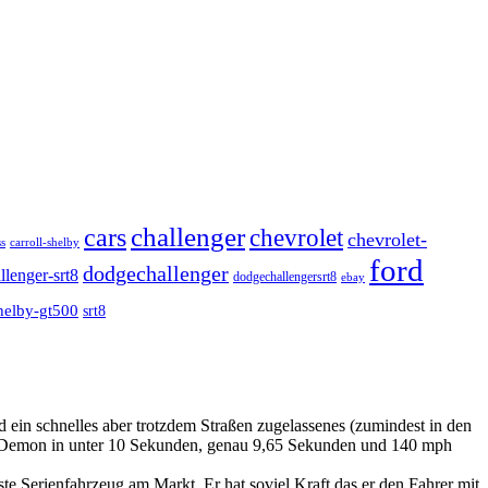
challenger
cars
chevrolet
chevrolet-
carroll-shelby
s
ford
dodgechallenger
llenger-srt8
dodgechallengersrt8
ebay
helby-gt500
srt8
ein schnelles aber trotzdem Straßen zugelassenes (zumindest in den
r Demon in unter 10 Sekunden, genau 9,65 Sekunden und 140 mph
te Serienfahrzeug am Markt. Er hat soviel Kraft das er den Fahrer mit