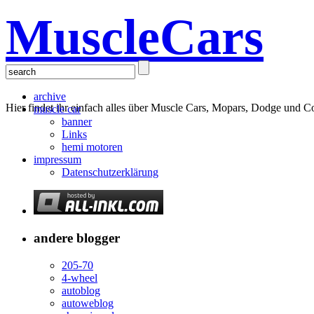
MuscleCars
archive
Hier findet ihr einfach alles über Muscle Cars, Mopars, Dodge und C
muscle car
banner
Links
hemi motoren
impressum
Datenschutzerklärung
andere blogger
205-70
4-wheel
autoblog
autoweblog