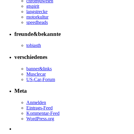
chromjuwelen
gtspirit
langstrecke
motorkultur
speedheads
freunde&bekannte
tobiasth
verschiedenes
banner&links
Musclecar
US-Car-Forum
Meta
Anmelden
Eintrags-Feed
Kommentar-Feed
WordPress.org