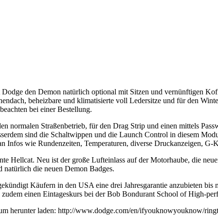
 Dodge den Demon natürlich optional mit Sitzen und vernünftigen Koff
dach, beheizbare und klimatisierte voll Ledersitze und für den Winte
beachten bei einer Bestellung.
n normalen Straßenbetrieb, für den Drag Strip und einen mittels Pass
serdem sind die Schaltwippen und die Launch Control in diesem Modus
n Infos wie Rundenzeiten, Temperaturen, diverse Druckanzeigen, G-Kr
te Hellcat. Neu ist der große Lufteinlass auf der Motorhaube, die neuen 
nd natürlich die neuen Demon Badges.
gekündigt Käufern in den USA eine drei Jahresgarantie anzubieten bis
zudem einen Eintageskurs bei der Bob Bondurant School of High-perf
 zum herunter laden: http://www.dodge.com/en/ifyouknowyouknow/ring