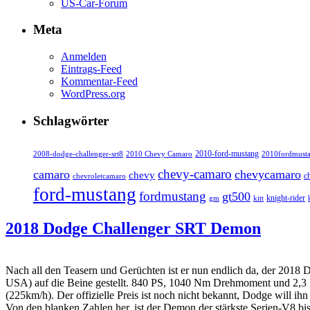
US-Car-Forum
Meta
Anmelden
Eintrags-Feed
Kommentar-Feed
WordPress.org
Schlagwörter
2010-ford-mustang
2010fordmust
2008-dodge-challenger-srt8
2010 Chevy Camaro
chevy-camaro
camaro
chevycamaro
chevy
c
chevroletcamaro
ford-mustang
fordmustang
gt500
knight-rider
kitt
gm
2018 Dodge Challenger SRT Demon
Nach all den Teasern und Gerüchten ist er nun endlich da, der 2018
USA) auf die Beine gestellt. 840 PS, 1040 Nm Drehmoment und 2,3 
(225km/h). Der offizielle Preis ist noch nicht bekannt, Dodge will ihn
Von den blanken Zahlen her, ist der Demon der stärkste Serien-V8 bis