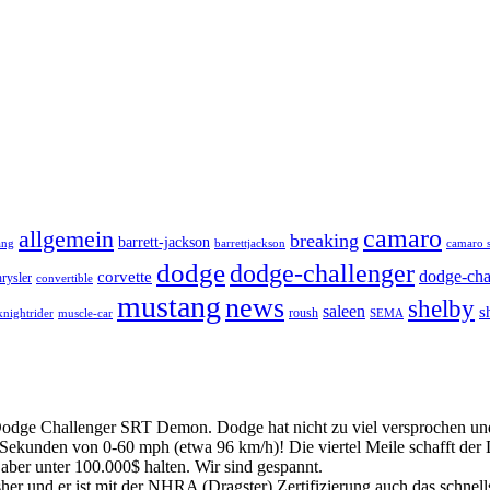
camaro
allgemein
breaking
barrett-jackson
ang
barrettjackson
camaro s
dodge
dodge-challenger
dodge-cha
corvette
hrysler
convertible
mustang
news
shelby
saleen
s
roush
knightrider
SEMA
muscle-car
 Dodge Challenger SRT Demon. Dodge hat nicht zu viel versprochen und 
Sekunden von 0-60 mph (etwa 96 km/h)! Die viertel Meile schafft de
 aber unter 100.000$ halten. Wir sind gespannt.
her und er ist mit der NHRA (Dragster) Zertifizierung auch das schnells