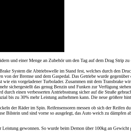
dern und einer Menge an Zubehör um den Tag auf dem Drag Strip zu er
ake System die Abtriebswelle im Stand fest, welches durch den Druck
igen von der Bremse und dem Gaspedal. Das Getriebe wurde gegenüber de
ist wie ein vorgeladener Turbolader. Zusammen mit dem Transbrake wir
ehr sichergestellt das genug Benzin und Funken zur Verfügung stehen
rd durch einen verbesserten Antriebsstrang sicher auf die Straße gebra
zial bis zu 30% mehr Leistung aufnehmen kann. Die neue größere hinte
ckeln der Räder im Spin. Reifensensoren messen ob sich der Reifen du
e Bilstein und sind vorne so ausgelegt, das Auto weich zu dämpfen ab
ehr Leistung gewonnen. So wurde beim Demon über 100kg an Gewicht g