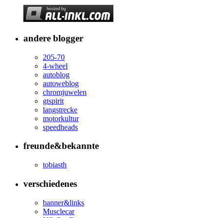
andere blogger
205-70
4-wheel
autoblog
autoweblog
chromjuwelen
gtspirit
langstrecke
motorkultur
speedheads
freunde&bekannte
tobiasth
verschiedenes
banner&links
Musclecar