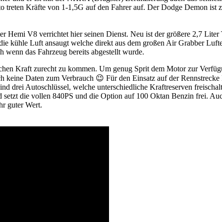
uto treten Kräfte von 1-1,5G auf den Fahrer auf. Der Dodge Demon ist 
r Hemi V8 verrichtet hier seinen Dienst. Neu ist der größere 2,7 Liter
 die kühle Luft ansaugt welche direkt aus dem großen Air Grabber Lu
ch wenn das Fahrzeug bereits abgestellt wurde.
lichen Kraft zurecht zu kommen. Um genug Sprit dem Motor zur Verfü
och keine Daten zum Verbrauch 😉 Für den Einsatz auf der Rennstrecke
sind drei Autoschlüssel, welche unterschiedliche Kraftreserven freisch
t und setzt die vollen 840PS und die Option auf 100 Oktan Benzin frei.
hr guter Wert.