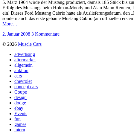
5. März 1964 wirde der Mustang produziert, damals 185 Stück bis zum
Erfolg des Mustangs beim Holman-Moody und Alan Mann Rennen, hat 
ein! Dieses Ford Mustang Cabrio hatte als Auslieferungsdatum, den „Re
sondern auch das erste gebaute Mustang Cabrio (am offiziellen ersten
More…
2. Januar 2008
3 Kommentare
© 2026
Muscle Cars
advertising
aftermarket
allgemein
auktion
cars
chevrolet
concept cars
Coupe
design
dodge
ebay
Events
fun
games
intern