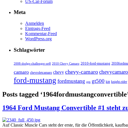
US-Car-Forum
Meta
Anmelden
Eintrags-Feed
Kommentar-Feed
WordPress.org
Schlagwörter
2010-ford-mustang
2010fordmu
2008-dodge-challenger-srt8
2010 Chevy Camaro
chevy-camaro
chevycamaro
camaro
chevy
chevroletcamaro
ford-mustang
fordmustang
gt500
kitt
knight-rider
gm
Posts tagged ‘1964fordmustangconvertible
1964 Ford Mustang Convertible #1 steht 
Auf Classic Muscle Cars steht der erste, für die Öffentlichkeit, kau