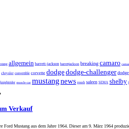
camaro
allgemein
breaking
barrett-jackson
stang
barrettjackson
camar
dodge
dodge-challenger
dodge-
corvette
chrysler
convertible
mustang
news
shelby
saleen
knightrider
roush
SEMA
muscle-car
’
zum Verkauf
fbare Ford Mustang aus dem Jahre 1964. Dieser am 9. März 1964 produzie