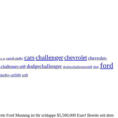
cars
challenger
chevrolet
chevrolet-
o ss
carroll-shelby
ford
dodgechallenger
challenger-srt8
dodgechallengersrt8
ebay
shelby-gt500
srt8
rte Ford Mustang ist für schlappe $5,500,000 Euer! Bereits seit dem