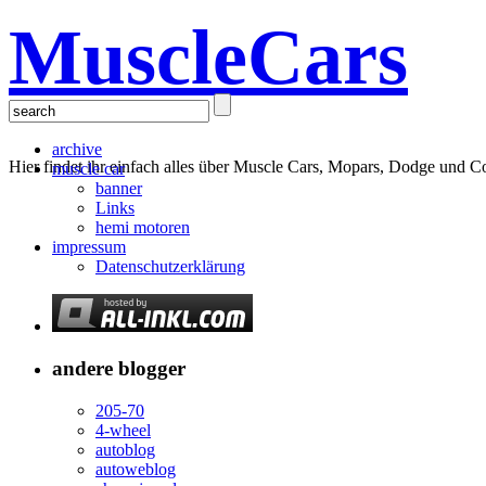
MuscleCars
archive
Hier findet ihr einfach alles über Muscle Cars, Mopars, Dodge und C
muscle car
banner
Links
hemi motoren
impressum
Datenschutzerklärung
andere blogger
205-70
4-wheel
autoblog
autoweblog