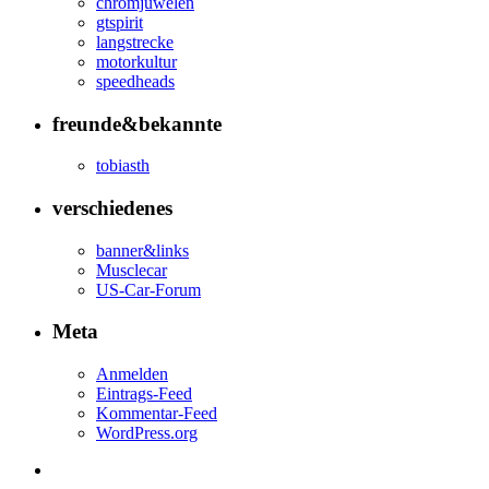
chromjuwelen
gtspirit
langstrecke
motorkultur
speedheads
freunde&bekannte
tobiasth
verschiedenes
banner&links
Musclecar
US-Car-Forum
Meta
Anmelden
Eintrags-Feed
Kommentar-Feed
WordPress.org