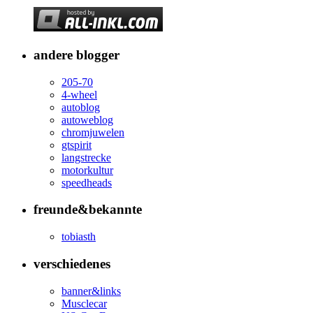
andere blogger
205-70
4-wheel
autoblog
autoweblog
chromjuwelen
gtspirit
langstrecke
motorkultur
speedheads
freunde&bekannte
tobiasth
verschiedenes
banner&links
Musclecar