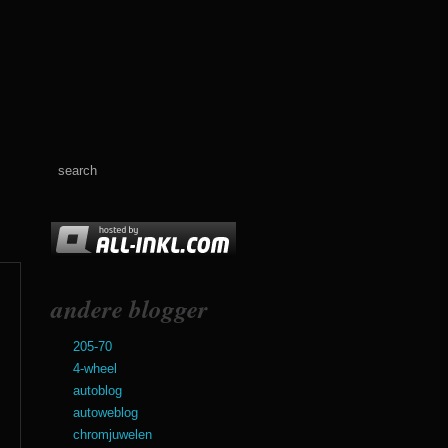
andere blogger
205-70
4-wheel
autoblog
autoweblog
chromjuwelen