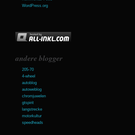
WordPress.org
andere blogger
205-70
4-wheel
autoblog
autoweblog
chromjuwelen
gtspirit
langstrecke
motorkultur
speedheads