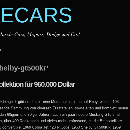
ECARS
r Muscle Cars, Mopars, Dodge und Co.!
m
helby-gt500kr’
lektion für 950.000 Dollar
leingeld, gibt es derzeit eine Mustangkollektion auf Ebay, welche 103
ende Sammlung von diversen Ersatzteilen, sowie alten und komplett neuen
 den 60igern und 70iger Jahren, auch ein paar neuere Mustang GTs sind
, über 400 Radkappen und vieles mehr umfassend, ist die Ersatzteiliste.
50 convertible, 1969 Cobra Jet 428 R Code, 1968 Shelby GT500KR, 1969