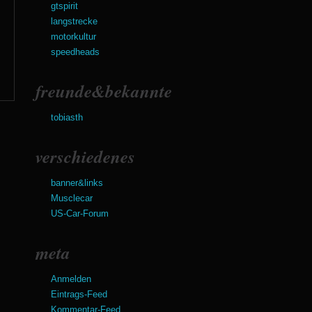
gtspirit
langstrecke
motorkultur
speedheads
freunde&bekannte
tobiasth
verschiedenes
banner&links
Musclecar
US-Car-Forum
meta
Anmelden
Eintrags-Feed
Kommentar-Feed