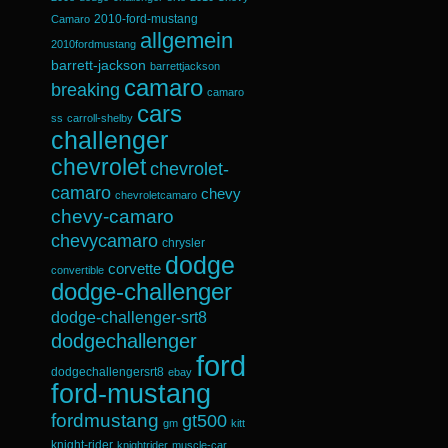
2010-ford-mustang
Camaro
allgemein
2010fordmustang
barrett-jackson
barrettjackson
camaro
breaking
camaro
cars
ss
carroll-shelby
challenger
chevrolet
chevrolet-
camaro
chevy
chevroletcamaro
chevy-camaro
chevycamaro
chrysler
dodge
corvette
convertible
dodge-challenger
dodge-challenger-srt8
dodgechallenger
ford
dodgechallengersrt8
ebay
ford-mustang
fordmustang
gt500
gm
kitt
knight-rider
knightrider
muscle-car