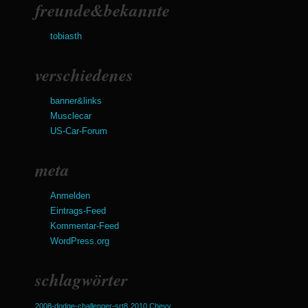
freunde&bekannte
tobiasth
verschiedenes
banner&links
Musclecar
US-Car-Forum
meta
Anmelden
Eintrags-Feed
Kommentar-Feed
WordPress.org
schlagwörter
2008-dodge-challenger-srt8
2010 Chevy