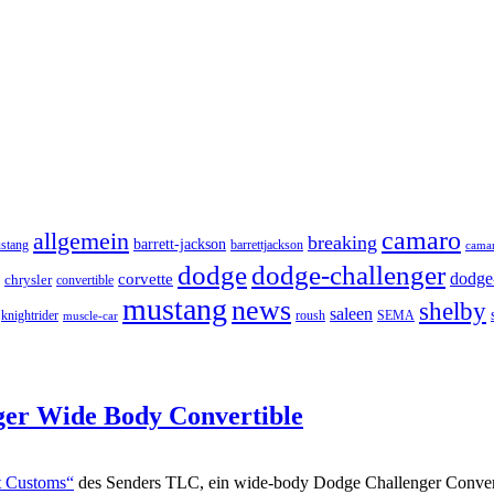
camaro
allgemein
breaking
barrett-jackson
stang
barrettjackson
camar
dodge
dodge-challenger
dodge-
corvette
chrysler
convertible
mustang
news
shelby
saleen
knightrider
roush
SEMA
muscle-car
ger Wide Body Convertible
t Customs“
des Senders TLC, ein wide-body Dodge Challenger Conver