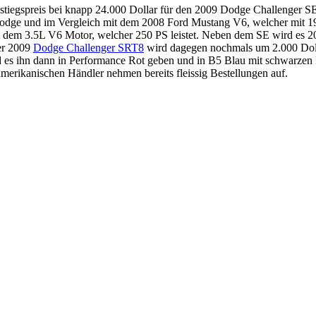
iegspreis bei knapp 24.000 Dollar für den 2009 Dodge Challenger SE lie
odge und im Vergleich mit dem 2008 Ford Mustang V6, welcher mit 19.65
mit dem 3.5L V6 Motor, welcher 250 PS leistet. Neben dem SE wird e
Der 2009
Dodge Challenger SRT8
wird dagegen nochmals um 2.000 Dolla
rd es ihn dann in Performance Rot geben und in B5 Blau mit schwarze
amerikanischen Händler nehmen bereits fleissig Bestellungen auf.