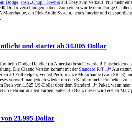
in Dodge
,
Josh „Chop“ Towbin
auf Ebay zum Verkauf! Nur mehr einen 
.000 Dollar verschlungen haben. Zum einen wurde dem Dodge Challeng
 Motorhaube, ein Plok Audio System, neues Interior und ein sportlich
.
tlicht und startet ab 34.005 Dollar
ofort beim Dodge Händler (in Amerika) bestellt werden! Entscheiden 
tung. Die Classic Version kommt mit der
Standard R/T „J“
Ausstattung
lierten 20-Zoll Felgen, Vented Performance Motorhaube (vom SRT8) un
eses verwarf man jedoch wieder um den Käufern mehr Freiheiten zu lassen
m Preis von 1.525 US-Dollar über dem Standard „J“ Paket, wenn man b
et im Februar in allen Farben, außer B5 Blau, dieser wird erst ab März 
 von 21.995 Dollar