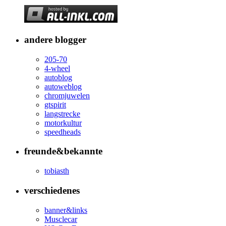
andere blogger
205-70
4-wheel
autoblog
autoweblog
chromjuwelen
gtspirit
langstrecke
motorkultur
speedheads
freunde&bekannte
tobiasth
verschiedenes
banner&links
Musclecar