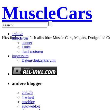
MuscleCars
archive
Hier findet ihr einfach alles über Muscle Cars, Mopars, Dodge und C
muscle car
banner
Links
hemi motoren
impressum
Datenschutzerklärung
andere blogger
205-70
4-wheel
autoblog
autoweblog