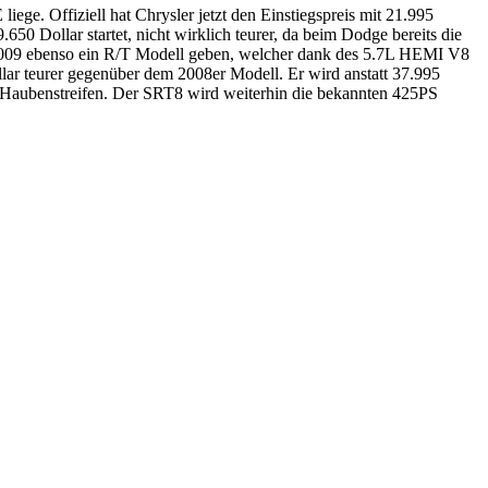
ge. Offiziell hat Chrysler jetzt den Einstiegspreis mit 21.995
0 Dollar startet, nicht wirklich teurer, da beim Dodge bereits die
s 2009 ebenso ein R/T Modell geben, welcher dank des 5.7L HEMI V8
r teurer gegenüber dem 2008er Modell. Er wird anstatt 37.995
n Haubenstreifen. Der SRT8 wird weiterhin die bekannten 425PS