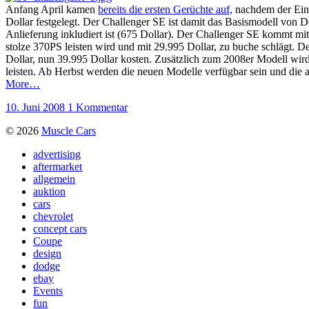
Anfang April kamen
bereits die ersten Gerüchte auf,
nachdem der Einst
Dollar festgelegt. Der Challenger SE ist damit das Basismodell von D
Anlieferung inkludiert ist (675 Dollar). Der Challenger SE kommt 
stolze 370PS leisten wird und mit 29.995 Dollar, zu buche schlägt. 
Dollar, nun 39.995 Dollar kosten. Zusätzlich zum 2008er Modell wi
leisten. Ab Herbst werden die neuen Modelle verfügbar sein und die 
More…
10. Juni 2008
1 Kommentar
© 2026
Muscle Cars
advertising
aftermarket
allgemein
auktion
cars
chevrolet
concept cars
Coupe
design
dodge
ebay
Events
fun