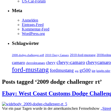
US-Car-Forum
Meta
Anmelden
Eintrags-Feed
Kommentar-Feed
WordPress.org
Schlagwörter
2010-ford-mustang
2010fordmu
2008-dodge-challenger-srt8
2010 Chevy Camaro
chevy-camaro
chevycamaro
camaro
chevy
chevroletcamaro
ford-mustang
fordmustang
gt500
kitt
knight-rider
gm
Posts tagged ‘2009 dodge challenger rt’
Ebay: West Coast Customs Dodge Challen
Vor ein paar Tagen wurde in der amerikanischen Fernsehshow
„Stree