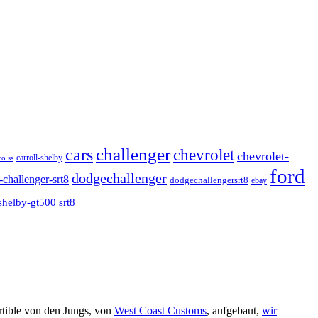
cars
challenger
chevrolet
chevrolet-
o ss
carroll-shelby
ford
dodgechallenger
challenger-srt8
dodgechallengersrt8
ebay
shelby-gt500
srt8
tible von den Jungs, von
West Coast Customs
, aufgebaut,
wir