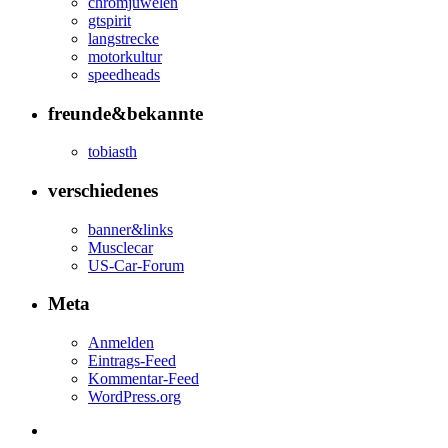
chromjuwelen
gtspirit
langstrecke
motorkultur
speedheads
freunde&bekannte
tobiasth
verschiedenes
banner&links
Musclecar
US-Car-Forum
Meta
Anmelden
Eintrags-Feed
Kommentar-Feed
WordPress.org