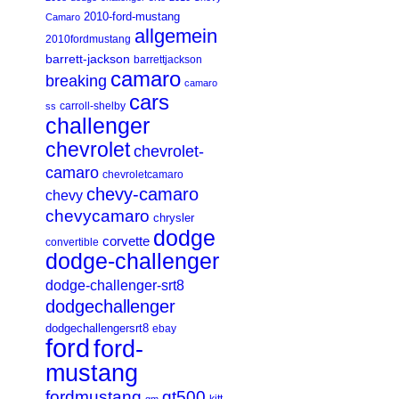
2010-ford-mustang
Camaro
allgemein
2010fordmustang
barrett-jackson
barrettjackson
camaro
breaking
camaro
cars
carroll-shelby
ss
challenger
chevrolet
chevrolet-
camaro
chevroletcamaro
chevy-camaro
chevy
chevycamaro
chrysler
dodge
corvette
convertible
dodge-challenger
dodge-challenger-srt8
dodgechallenger
dodgechallengersrt8
ebay
ford
ford-
mustang
fordmustang
gt500