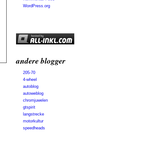
WordPress.org
andere blogger
205-70
4-wheel
autoblog
autoweblog
chromjuwelen
gtspirit
langstrecke
motorkultur
speedheads