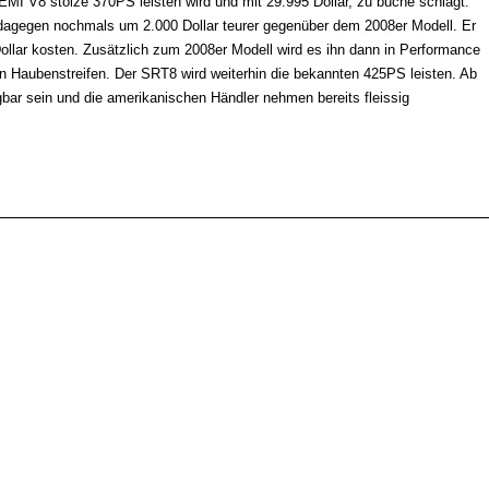
MI V8 stolze 370PS leisten wird und mit 29.995 Dollar, zu buche schlägt.
dagegen nochmals um 2.000 Dollar teurer gegenüber dem 2008er Modell. Er
Dollar kosten. Zusätzlich zum 2008er Modell wird es ihn dann in Performance
n Haubenstreifen. Der SRT8 wird weiterhin die bekannten 425PS leisten. Ab
bar sein und die amerikanischen Händler nehmen bereits fleissig