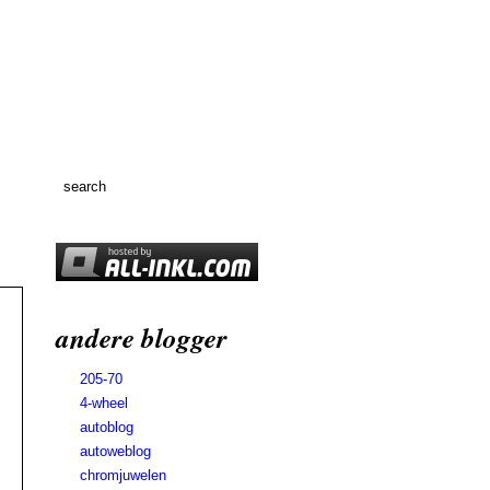
andere blogger
205-70
4-wheel
autoblog
autoweblog
chromjuwelen