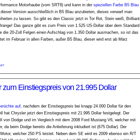
Performance Motorhaube (vom SRT8) und kann in der
speziellen Farbe B5 Blau
 dieser Version ausschließlich in B5 Blau anzubieten, dieses verwarf man
iten zu lassen. So gibt es den Classic jetzt in Tor Rot, Stein weiß, Brilliant
 Orange! Das ganze gibt es zum Preis von 1.525 US-Dollar über dem Standard
e die 20-Zoll Felgen einen Aufschlag von 1.350 Dollar ausmachen, so ist das
tet im Februar in allen Farben, außer B5 Blau, dieser wird erst ab März
ar
zum Einstiegspreis von 21.995 Dollar
Gerüchte auf,
nachdem der Einstiegspreis bei knapp 24.000 Dollar für den
l hat Chrysler jetzt den Einstiegspreis mit 21.995 Dollar festgelegt. Der
ll von Dodge und im Vergleich mit dem 2008 Ford Mustang V6, welcher mit
er, da beim Dodge bereits die Anlieferung inkludiert ist (675 Dollar). Der
Motor, welcher 250 PS leistet. Neben dem SE wird es 2009 ebenso ein R/T