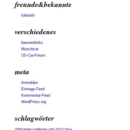
freunde&bekannte
tobiasth
verschiedenes
banner&links
Musclecar
US-Car-Forum
meta
Anmelden
Eintrags-Feed
Kommentar-Feed
WordPress.org
schlagwörter
2008-dodge-challenger-srt8
2010 Chevy