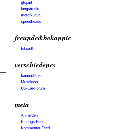
gtspirit
langstrecke
motorkultur
speedheads
freunde&bekannte
tobiasth
verschiedenes
banner&links
Musclecar
US-Car-Forum
meta
Anmelden
Eintrags-Feed
Kommentar-Feed