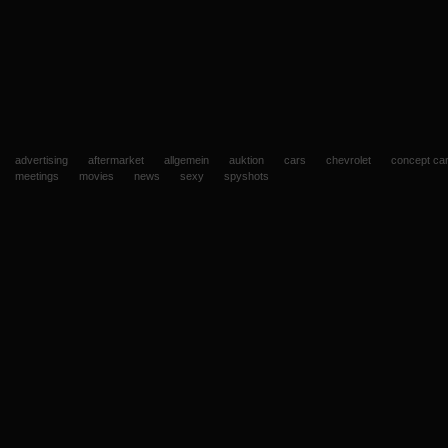
advertising
aftermarket
allgemein
auktion
cars
chevrolet
concept ca
meetings
movies
news
sexy
spyshots