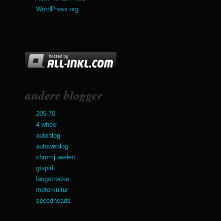
WordPress.org
andere blogger
205-70
4-wheel
autoblog
autoweblog
chromjuwelen
gtspirit
langstrecke
motorkultur
speedheads