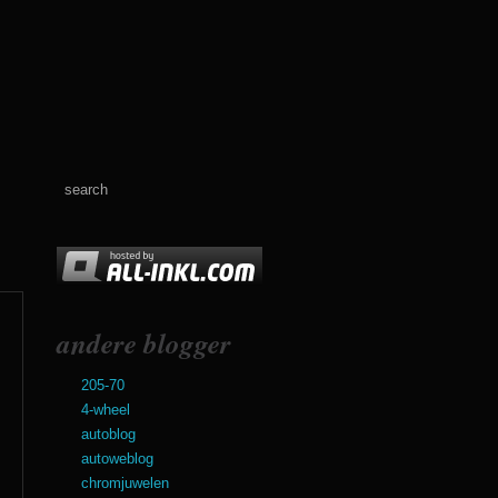
andere blogger
205-70
4-wheel
autoblog
autoweblog
chromjuwelen