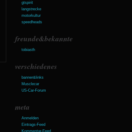
gtspirit
langstrecke
motorkultur
speedheads
freunde&bekannte
tobiasth
verschiedenes
banner&links
Musclecar
US-Car-Forum
meta
Anmelden
Eintrags-Feed
Kommentar-Feed