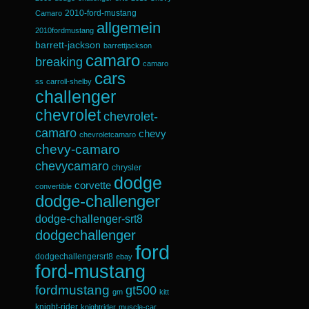
2010-ford-mustang
Camaro
allgemein
2010fordmustang
barrett-jackson
barrettjackson
camaro
breaking
camaro
cars
ss
carroll-shelby
challenger
chevrolet
chevrolet-
camaro
chevy
chevroletcamaro
chevy-camaro
chevycamaro
chrysler
dodge
corvette
convertible
dodge-challenger
dodge-challenger-srt8
dodgechallenger
ford
dodgechallengersrt8
ebay
ford-mustang
fordmustang
gt500
gm
kitt
knight-rider
knightrider
muscle-car