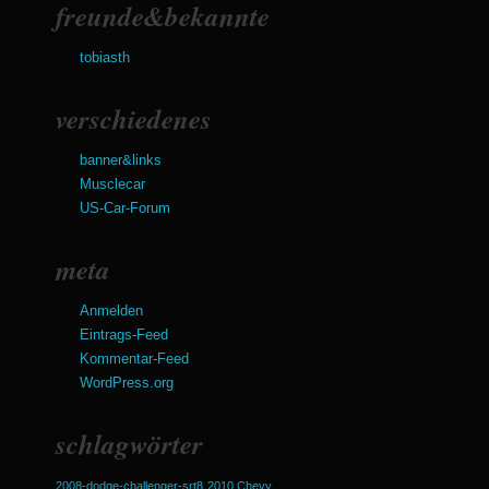
freunde&bekannte
tobiasth
verschiedenes
banner&links
Musclecar
US-Car-Forum
meta
Anmelden
Eintrags-Feed
Kommentar-Feed
WordPress.org
schlagwörter
2008-dodge-challenger-srt8
2010 Chevy