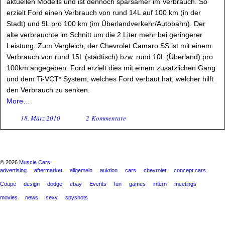
aktuellen Modells und ist dennoch sparsamer im Verbrauch. So
erzielt Ford einen Verbrauch von rund 14L auf 100 km (in der
Stadt) und 9L pro 100 km (im Überlandverkehr/Autobahn). Der
alte verbrauchte im Schnitt um die 2 Liter mehr bei geringerer
Leistung. Zum Vergleich, der Chevrolet Camaro SS ist mit einem
Verbrauch von rund 15L (städtisch) bzw. rund 10L (Überland) pro
100km angegeben. Ford erzielt dies mit einem zusätzlichen Gang
und dem Ti-VCT* System, welches Ford verbaut hat, welcher hilft
den Verbrauch zu senken.
More…
18. März 2010
2 Kommentare
© 2026
Muscle Cars
advertising
aftermarket
allgemein
auktion
cars
chevrolet
concept cars
Coupe
design
dodge
ebay
Events
fun
games
intern
meetings
movies
news
sexy
spyshots