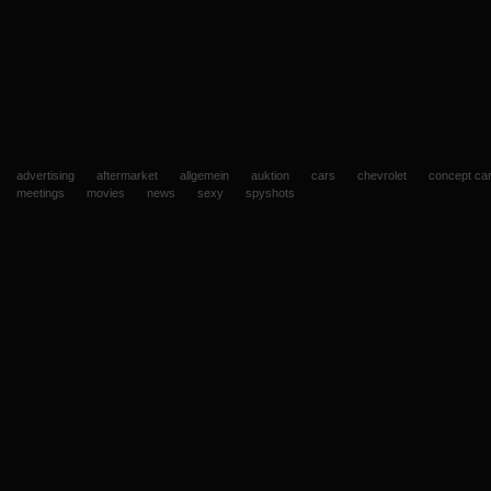
advertising
aftermarket
allgemein
auktion
cars
chevrolet
concept ca
meetings
movies
news
sexy
spyshots