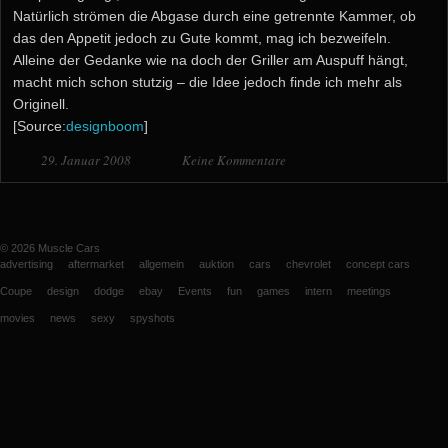
Natürlich strömen die Abgase durch eine getrennte Kammer, ob
das den Appetit jedoch zu Gute kommt, mag ich bezweifeln.
Alleine der Gedanke wie na doch der Griller am Auspuff hängt,
macht mich schon stutzig – die Idee jedoch finde ich mehr als
Originell.
[Source:
designboom
]
29. Januar 2008
Keine Kommentare
© 2026
Muscle Cars
advertising
aftermarket
allgemein
auktion
cars
chevrolet
concept cars
Coupe
design
dodge
ebay
Events
fun
games
intern
meetings
movies
news
sexy
spyshots