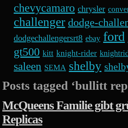
chevycamaro
chrysler
conver
challenger
dodge-challen
ford
dodgechallengersrt8
ebay
gt500
knight-rider
kitt
knightri
shelby
saleen
shelb
SEMA
Posts tagged ‘bullitt rep
McQueens Familie gibt grü
Replicas