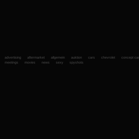
advertising
aftermarket
allgemein
auktion
cars
chevrolet
concept ca
meetings
movies
news
sexy
spyshots