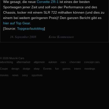
Wie gesagt, die neue
Corvette ZR-1
ist eines der besten
Sportwagen jener Zeit und soll von der Performance und des
Chassis, locker mit einem SLR 722 mithalten können (und dies zu
einem bei weitem geringeren Preis)! Den ganzen Bericht gibt es
hier auf Top Gear
.
[Source:
Topgear
/
autoblog
]
16. September 2008
Keine Kommentare
© 2026
Muscle Cars
advertising
aftermarket
allgemein
auktion
cars
chevrolet
concept cars
Coupe
design
dodge
ebay
Events
fun
games
intern
meetings
movies
news
sexy
spyshots