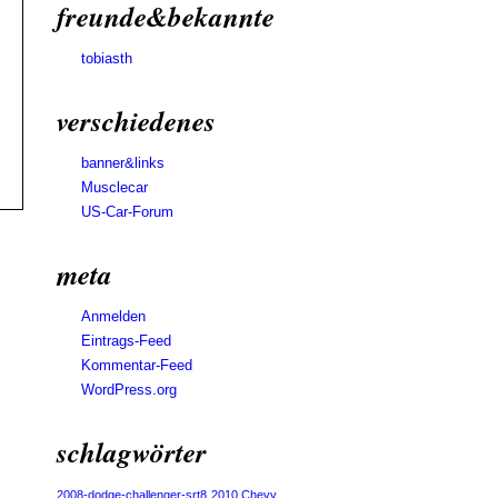
freunde&bekannte
tobiasth
verschiedenes
banner&links
Musclecar
US-Car-Forum
meta
Anmelden
Eintrags-Feed
Kommentar-Feed
WordPress.org
schlagwörter
2008-dodge-challenger-srt8
2010 Chevy