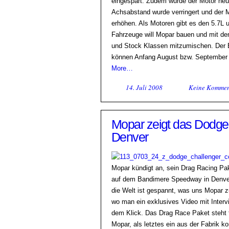
eingespart. Zudem wurde der Motor neu p
Achsabstand wurde verringert und der M
erhöhen. Als Motoren gibt es den 5.7
Fahrzeuge will Mopar bauen und mit d
und Stock Klassen mitzumischen. Der Ei
können Anfang August bzw. September
More…
14. Juli 2008
Keine Kommen
Mopar zeigt das Dodge 
Denver
Mopar kündigt an, sein Drag Racing Pak
auf dem Bandimere Speedway in Denver,
die Welt ist gespannt, was uns Mopar z
wo man ein exklusives Video mit Interv
dem Klick. Das Drag Race Paket steht 
Mopar, als letztes ein aus der Fabrik k