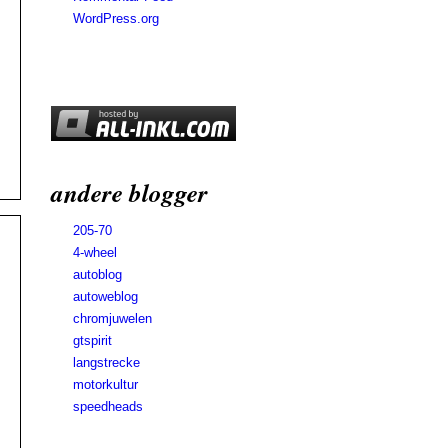
WordPress.org
andere blogger
205-70
4-wheel
autoblog
autoweblog
chromjuwelen
gtspirit
langstrecke
motorkultur
speedheads