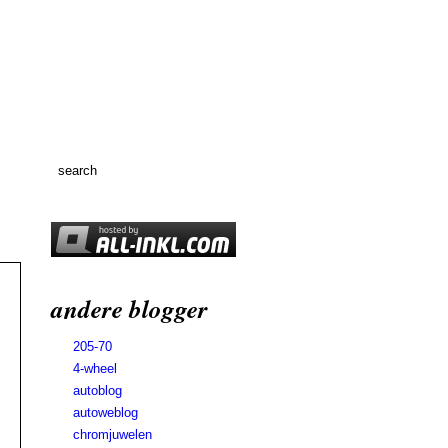
andere blogger
205-70
4-wheel
autoblog
autoweblog
chromjuwelen