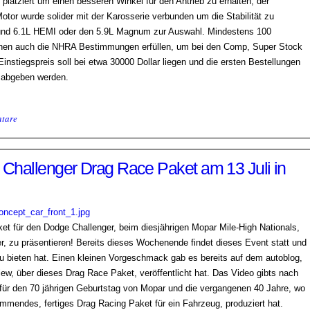
latziert um einen besseren Winkel für den Antrieb zu erhalten, der
otor wurde solider mit der Karosserie verbunden um die Stabilität zu
L und 6.1L HEMI oder den 5.9L Magnum zur Auswahl. Mindestens 100
enen auch die NHRA Bestimmungen erfüllen, um bei den Comp, Super Stock
nstiegspreis soll bei etwa 30000 Dollar liegen und die ersten Bestellungen
 abgeben werden.
tare
Challenger Drag Race Paket am 13 Juli in
et für den Dodge Challenger, beim diesjährigen Mopar Mile-High Nationals,
 zu präsentieren! Bereits dieses Wochenende findet dieses Event statt und
u bieten hat. Einen kleinen Vorgeschmack gab es bereits auf dem autoblog,
iew, über dieses Drag Race Paket, veröffentlicht hat. Das Video gibts nach
für den 70 jährigen Geburtstag von Mopar und die vergangenen 40 Jahre, wo
ommendes, fertiges Drag Racing Paket für ein Fahrzeug, produziert hat.