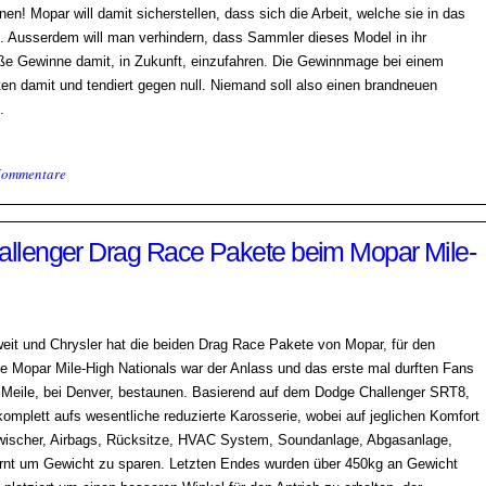
en! Mopar will damit sicherstellen, dass sich die Arbeit, welche sie in das
t. Ausserdem will man verhindern, dass Sammler dieses Model in ihr
 Gewinne damit, in Zukunft, einzufahren. Die Gewinnmage bei einem
ten damit und tendiert gegen null. Niemand soll also einen brandneuen
.
Kommentare
hallenger Drag Race Pakete beim Mopar Mile-
it und Chrysler hat die beiden Drag Race Pakete von Mopar, für den
ige Mopar Mile-High Nationals war der Anlass und das erste mal durften Fans
 Meile, bei Denver, bestaunen. Basierend auf dem Dodge Challenger SRT8,
omplett aufs wesentliche reduzierte Karosserie, wobei auf jeglichen Komfort
enwischer, Airbags, Rücksitze, HVAC System, Soundanlage, Abgasanlage,
fernt um Gewicht zu sparen. Letzten Endes wurden über 450kg an Gewicht