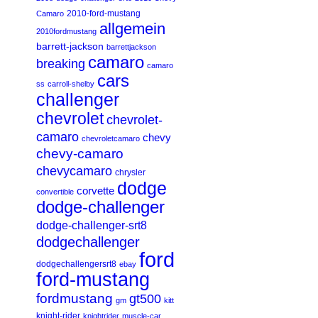
2010-ford-mustang
Camaro
allgemein
2010fordmustang
barrett-jackson
barrettjackson
camaro
breaking
camaro
cars
ss
carroll-shelby
challenger
chevrolet
chevrolet-
camaro
chevy
chevroletcamaro
chevy-camaro
chevycamaro
chrysler
dodge
corvette
convertible
dodge-challenger
dodge-challenger-srt8
dodgechallenger
ford
dodgechallengersrt8
ebay
ford-mustang
fordmustang
gt500
gm
kitt
knight-rider
knightrider
muscle-car