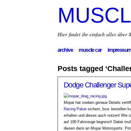
MUSCL
Hier findet ihr einfach alles übe
archive
muscle car
impressu
Posts tagged ‘Chall
Dodge Challenger Super
Mopar hat soeben genaue Details veröff
Racing Paket
sichern, bzw. bestellen ka
erhalten und dieses auch nutzen! Wie üb
auf 100 Fahrzeuge begrenzt! Dabei muß 
diesen dann an Mopar Motorsports. Pot