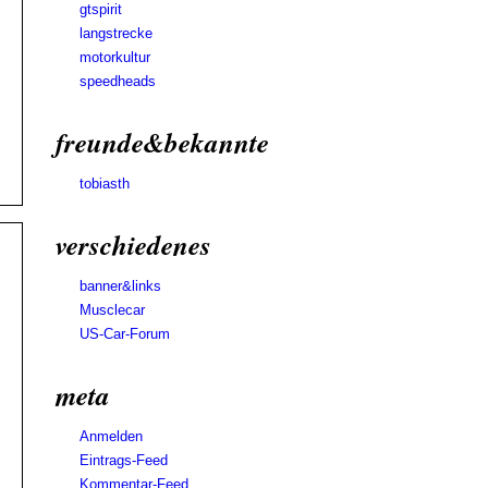
gtspirit
langstrecke
motorkultur
speedheads
freunde&bekannte
tobiasth
verschiedenes
banner&links
Musclecar
US-Car-Forum
meta
Anmelden
Eintrags-Feed
Kommentar-Feed