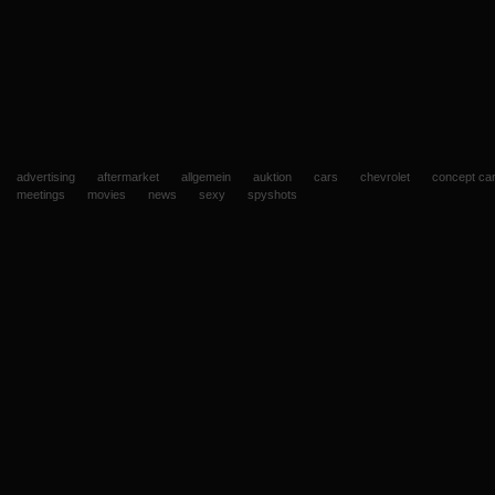
advertising
aftermarket
allgemein
auktion
cars
chevrolet
concept ca
meetings
movies
news
sexy
spyshots