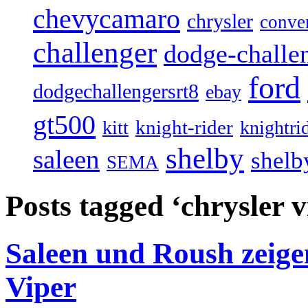
chevycamaro
chrysler
conver
challenger
dodge-challen
ford
dodgechallengersrt8
ebay
gt500
knight-rider
kitt
knightri
shelby
saleen
shelb
SEMA
Posts tagged ‘chrysler v
Saleen und Roush zeige
Viper