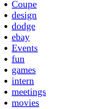
Coupe
design
dodge
ebay
Events
fun
games
intern
meetings
movies