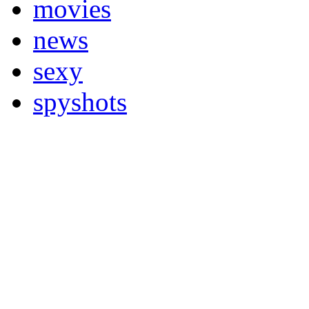
movies
news
sexy
spyshots