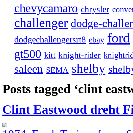
chevycamaro
chrysler
conver
challenger
dodge-challen
ford
dodgechallengersrt8
ebay
gt500
knight-rider
kitt
knightri
shelby
saleen
shelb
SEMA
Posts tagged ‘clint eas
Clint Eastwood dreht F