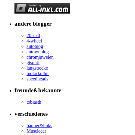
andere blogger
205-70
4-wheel
autoblog
autoweblog
chromjuwelen
gtspirit
langstrecke
motorkultur
speedheads
freunde&bekannte
tobiasth
verschiedenes
banner&links
Musclecar