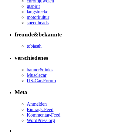
chromjuwelen
gtspirit
langstrecke
motorkultur
speedheads
freunde&bekannte
tobiasth
verschiedenes
banner&links
Musclecar
US-Car-Forum
Meta
Anmelden
Eintrags-Feed
Kommentar-Feed
WordPress.org