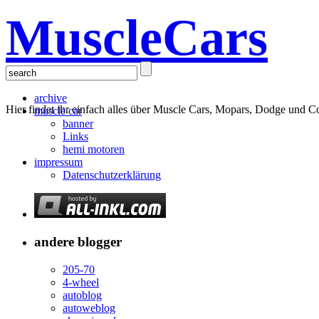
MuscleCars
archive
Hier findet ihr einfach alles über Muscle Cars, Mopars, Dodge und C
muscle car
banner
Links
hemi motoren
impressum
Datenschutzerklärung
andere blogger
205-70
4-wheel
autoblog
autoweblog