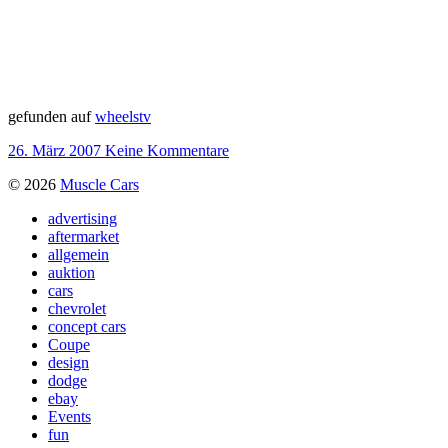
gefunden auf
wheelstv
26. März 2007
Keine Kommentare
© 2026
Muscle Cars
advertising
aftermarket
allgemein
auktion
cars
chevrolet
concept cars
Coupe
design
dodge
ebay
Events
fun