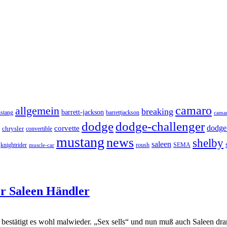
camaro
allgemein
breaking
barrett-jackson
stang
barrettjackson
camar
dodge
dodge-challenger
dodge-
corvette
chrysler
convertible
mustang
news
shelby
saleen
knightrider
roush
SEMA
muscle-car
her Saleen Händler
stätigt es wohl malwieder. „Sex sells“ und nun muß auch Saleen dran 