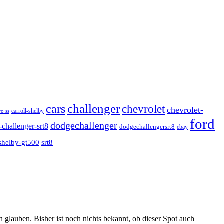
cars
challenger
chevrolet
chevrolet-
o ss
carroll-shelby
ford
dodgechallenger
challenger-srt8
dodgechallengersrt8
ebay
shelby-gt500
srt8
glauben. Bisher ist noch nichts bekannt, ob dieser Spot auch