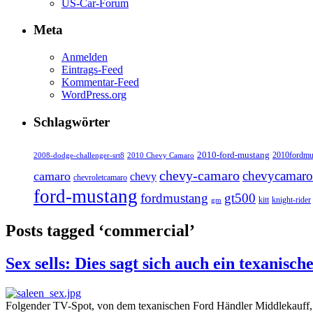
US-Car-Forum
Meta
Anmelden
Eintrags-Feed
Kommentar-Feed
WordPress.org
Schlagwörter
2010-ford-mustang
2010fordmu
2008-dodge-challenger-srt8
2010 Chevy Camaro
chevy-camaro
chevycamaro
camaro
chevy
chevroletcamaro
ford-mustang
fordmustang
gt500
kitt
knight-rider
gm
Posts tagged ‘commercial’
Sex sells: Dies sagt sich auch ein texanisc
Folgender TV-Spot, von dem texanischen Ford Händler Middlekauff, be