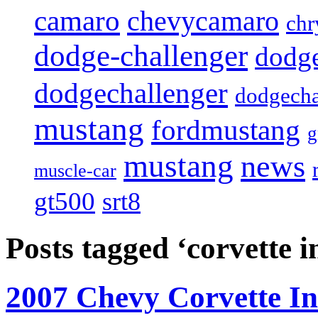
camaro
chevycamaro
chr
dodge-challenger
dodge
dodgechallenger
dodgecha
mustang
fordmustang
mustang
news
muscle-car
gt500
srt8
Posts tagged ‘corvette 
2007 Chevy Corvette In