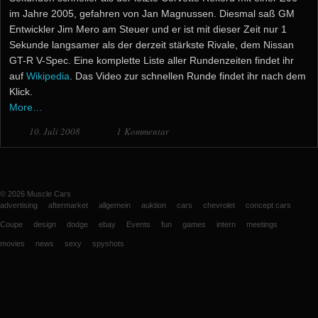
im Jahre 2005, gefahren von Jan Magnussen. Diesmal saß GM
Entwickler Jim Mero am Steuer und er ist mit dieser Zeit nur 1
Sekunde langsamer als der derzeit stärkste Rivale, dem Nissan
GT-R V-Spec. Eine komplette Liste aller Rundenzeiten findet ihr
auf
Wikipedia
. Das Video zur schnellen Runde findet ihr nach dem
Klick.
More…
10. Juli 2008
1 Kommentar
© 2026
Muscle Cars
advertising
aftermarket
allgemein
auktion
cars
chevrolet
concept cars
Coupe
design
dodge
ebay
Events
fun
games
intern
meetings
movies
news
sexy
spyshots