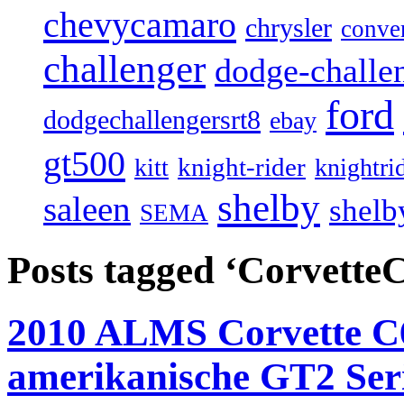
chevycamaro
chrysler
conver
challenger
dodge-challen
ford
dodgechallengersrt8
ebay
gt500
knight-rider
kitt
knightri
shelby
saleen
shelb
SEMA
Posts tagged ‘Corvette
2010 ALMS Corvette C6.
amerikanische GT2 Ser