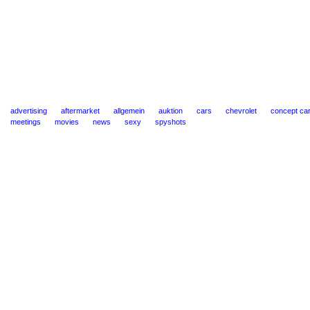
advertising
aftermarket
allgemein
auktion
cars
chevrolet
concept ca
meetings
movies
news
sexy
spyshots