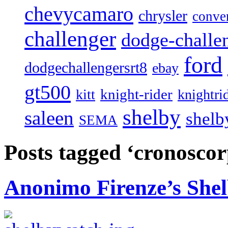
chevycamaro
chrysler
conver
challenger
dodge-challen
ford
dodgechallengersrt8
ebay
gt500
knight-rider
kitt
knightri
shelby
saleen
shelb
SEMA
Posts tagged ‘cronoscor
Anonimo Firenze’s Sh