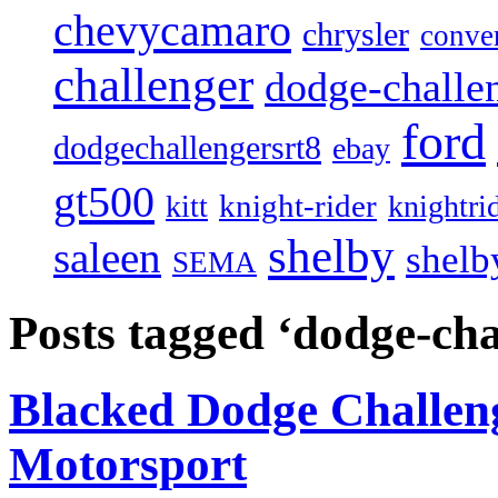
chevycamaro
chrysler
conver
challenger
dodge-challen
ford
dodgechallengersrt8
ebay
gt500
knight-rider
kitt
knightri
shelby
saleen
shelb
SEMA
Posts tagged ‘dodge-cha
Blacked Dodge Challen
Motorsport