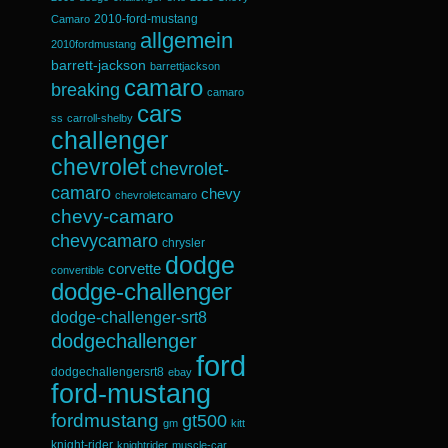
2010-ford-mustang
Camaro
allgemein
2010fordmustang
barrett-jackson
barrettjackson
camaro
breaking
camaro
cars
ss
carroll-shelby
challenger
chevrolet
chevrolet-
camaro
chevy
chevroletcamaro
chevy-camaro
chevycamaro
chrysler
dodge
corvette
convertible
dodge-challenger
dodge-challenger-srt8
dodgechallenger
ford
dodgechallengersrt8
ebay
ford-mustang
fordmustang
gt500
gm
kitt
knight-rider
knightrider
muscle-car