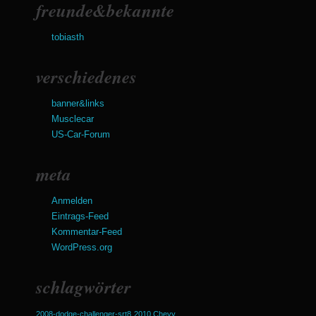
freunde&bekannte
tobiasth
verschiedenes
banner&links
Musclecar
US-Car-Forum
meta
Anmelden
Eintrags-Feed
Kommentar-Feed
WordPress.org
schlagwörter
2008-dodge-challenger-srt8
2010 Chevy