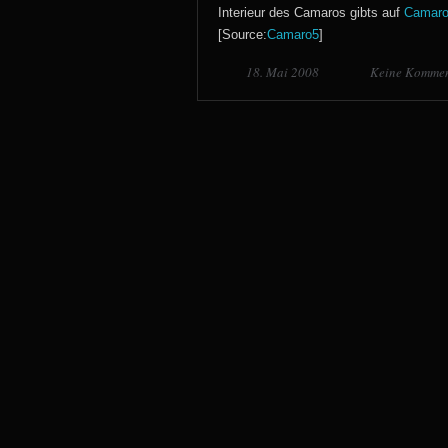
Interieur des Camaros gibts auf
Camar
[Source:
Camaro5
]
18. Mai 2008
Keine Kommen