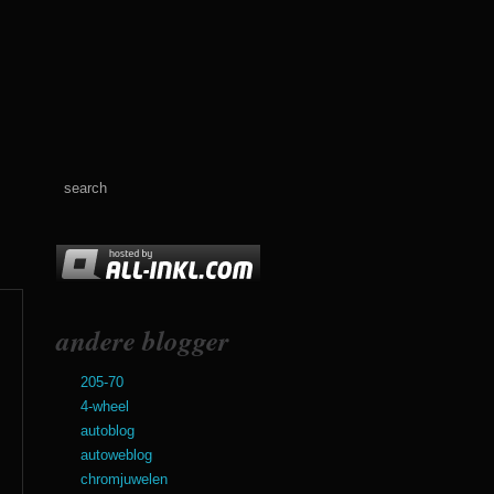
andere blogger
205-70
4-wheel
autoblog
autoweblog
chromjuwelen