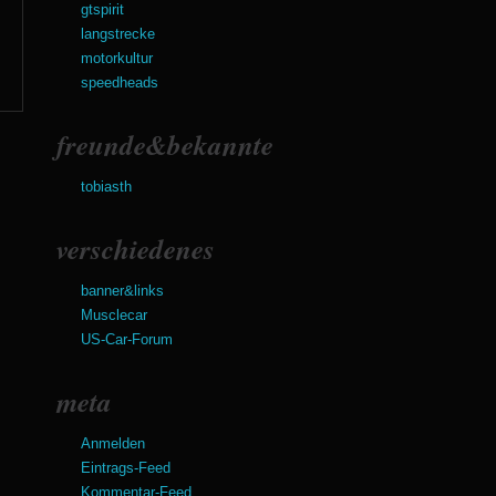
gtspirit
langstrecke
motorkultur
speedheads
freunde&bekannte
tobiasth
verschiedenes
banner&links
Musclecar
US-Car-Forum
meta
Anmelden
Eintrags-Feed
Kommentar-Feed