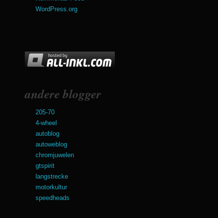
WordPress.org
andere blogger
205-70
4-wheel
autoblog
autoweblog
chromjuwelen
gtspirit
langstrecke
motorkultur
speedheads