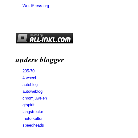
WordPress.org
andere blogger
205-70
4-wheel
autoblog
autoweblog
chromjuwelen
gtspirit
langstrecke
motorkultur
speedheads