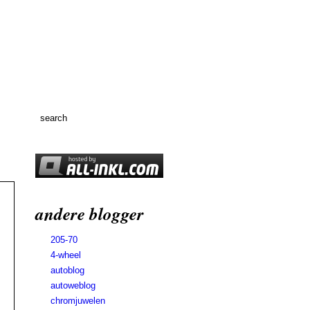
andere blogger
205-70
4-wheel
autoblog
autoweblog
chromjuwelen