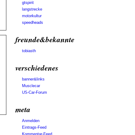
gtspirit
langstrecke
motorkultur
speedheads
freunde&bekannte
tobiasth
verschiedenes
banner&links
Musclecar
US-Car-Forum
meta
Anmelden
Eintrags-Feed
Kommentar-Feed