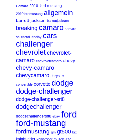
2010-ford-mustang
Camaro
allgemein
2010fordmustang
barrett-jackson
barrettjackson
camaro
breaking
camaro
cars
ss
carroll-shelby
challenger
chevrolet
chevrolet-
camaro
chevy
chevroletcamaro
chevy-camaro
chevycamaro
chrysler
dodge
corvette
convertible
dodge-challenger
dodge-challenger-srt8
dodgechallenger
ford
dodgechallengersrt8
ebay
ford-mustang
fordmustang
gt500
gm
kitt
knight-rider
knightrider
muscle-car