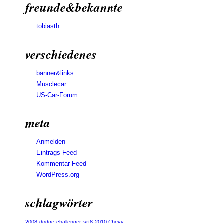
freunde&bekannte
tobiasth
verschiedenes
banner&links
Musclecar
US-Car-Forum
meta
Anmelden
Eintrags-Feed
Kommentar-Feed
WordPress.org
schlagwörter
2008-dodge-challenger-srt8
2010 Chevy