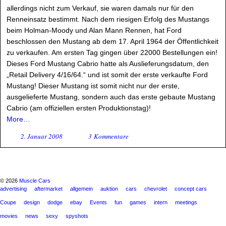
allerdings nicht zum Verkauf, sie waren damals nur für den
Renneinsatz bestimmt. Nach dem riesigen Erfolg des Mustangs
beim Holman-Moody und Alan Mann Rennen, hat Ford
beschlossen den Mustang ab dem 17. April 1964 der Öffentlichkeit
zu verkaufen. Am ersten Tag gingen über 22000 Bestellungen ein!
Dieses Ford Mustang Cabrio hatte als Auslieferungsdatum, den
„Retail Delivery 4/16/64.“ und ist somit der erste verkaufte Ford
Mustang! Dieser Mustang ist somit nicht nur der erste,
ausgelieferte Mustang, sondern auch das erste gebaute Mustang
Cabrio (am offiziellen ersten Produktionstag)!
More…
2. Januar 2008
3 Kommentare
© 2026
Muscle Cars
advertising
aftermarket
allgemein
auktion
cars
chevrolet
concept cars
Coupe
design
dodge
ebay
Events
fun
games
intern
meetings
movies
news
sexy
spyshots