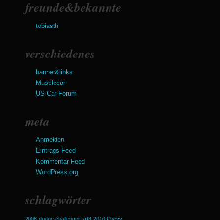
freunde&bekannte
tobiasth
verschiedenes
banner&links
Musclecar
US-Car-Forum
meta
Anmelden
Eintrags-Feed
Kommentar-Feed
WordPress.org
schlagwörter
2008-dodge-challenger-srt8
2010 Chevy