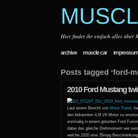
MUSCL
Hier findet ihr einfach alles übe
archive
muscle car
impressu
Posts tagged ‘ford-m
2010 Ford Mustang twi
Laut einem Bericht von
Motor Trend
, h
den bekannten 4,0l V6 Motor zu ersetz
erstmalig in einem getunten Ford Fusio
dabei das gleiche Drehmoment wie sein
welche 2020 eine 35mpg Beschränkung m