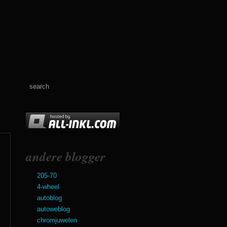
andere blogger
205-70
4-wheel
autoblog
autoweblog
chromjuwelen