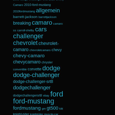
2010-ford-mustang
Camaro
allgemein
2010fordmustang
barrett-jackson
barrettjackson
camaro
breaking
camaro
cars
ss
carroll-shelby
challenger
chevrolet
chevrolet-
camaro
chevy
chevroletcamaro
chevy-camaro
chevycamaro
chrysler
dodge
corvette
convertible
dodge-challenger
dodge-challenger-srt8
dodgechallenger
ford
dodgechallengersrt8
ebay
ford-mustang
fordmustang
gt500
gm
kitt
knight-rider
knightrider
muscle-car