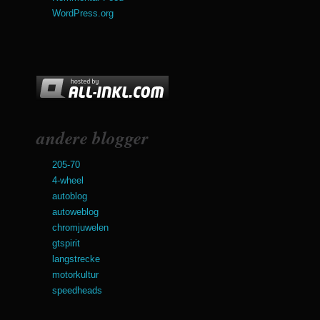
WordPress.org
andere blogger
205-70
4-wheel
autoblog
autoweblog
chromjuwelen
gtspirit
langstrecke
motorkultur
speedheads