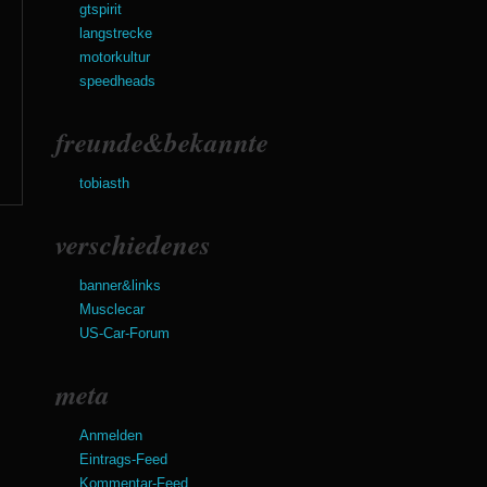
gtspirit
langstrecke
motorkultur
speedheads
freunde&bekannte
tobiasth
verschiedenes
banner&links
Musclecar
US-Car-Forum
meta
Anmelden
Eintrags-Feed
Kommentar-Feed