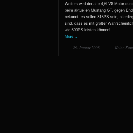
Weiters wird der alte 4,6l V8 Motor durc
beim aktuellen Mustang GT, gegen Ende
bekannt, es sollen 315PS sein, allerdi
sind, dass es mit großer Wahrscheinlic
wie 500PS leisten können!
More…
29. Januar 2008
Keine Kom