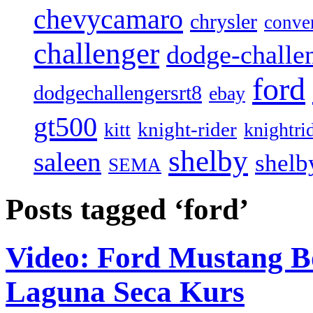
chevycamaro
chrysler
conver
challenger
dodge-challen
ford
dodgechallengersrt8
ebay
gt500
knight-rider
kitt
knightri
shelby
saleen
shelb
SEMA
Posts tagged ‘ford’
Video: Ford Mustang Bo
Laguna Seca Kurs