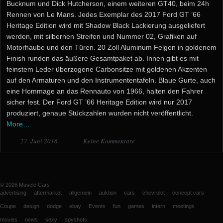
Bucknum und Dick Hutcherson, einem weiteren GT40, beim 24h
Rennen von Le Mans. Jedes Exemplar des 2017 Ford GT ’66
Heritage Edition wird mit Shadow Black Lackierung ausgeliefert
werden, mit silbernen Streifen und Nummer 02, Grafiken auf
Motorhaube und den Türen. 20 Zoll Aluminum Felgen in goldenem
Finish runden das äußere Gesamtpaket ab. Innen gibt es mit
feinstem Leder überzogene Carbonsitze mit goldenen Akzenten
auf den Armaturen und den Instrumententafeln. Blaue Gurte, auch
eine Hommage an das Rennauto von 1966, halten den Fahrer
sicher fest. Der Ford GT ’66 Heritage Edition wird nur 2017
produziert, genaue Stückzahlen wurden nicht veröffentlicht.
More…
27. Juni 2016
Keine Kommentare
© 2026
Muscle Cars
advertising
aftermarket
allgemein
auktion
cars
chevrolet
concept cars
Coupe
design
dodge
ebay
Events
fun
games
intern
meetings
movies
news
sexy
spyshots