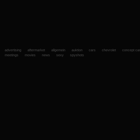
advertising
aftermarket
allgemein
auktion
cars
chevrolet
concept ca
meetings
movies
news
sexy
spyshots