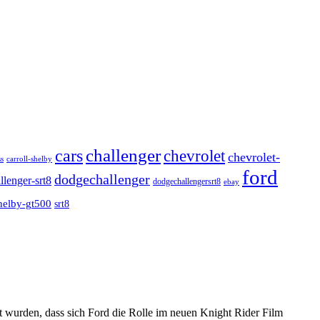
challenger
cars
chevrolet
chevrolet-
carroll-shelby
s
ford
dodgechallenger
llenger-srt8
dodgechallengersrt8
ebay
helby-gt500
srt8
ht wurden, dass sich Ford die Rolle im neuen Knight Rider Film