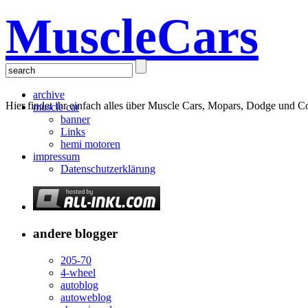
MuscleCars
archive
Hier findet ihr einfach alles über Muscle Cars, Mopars, Dodge und C
muscle car
banner
Links
hemi motoren
impressum
Datenschutzerklärung
andere blogger
205-70
4-wheel
autoblog
autoweblog