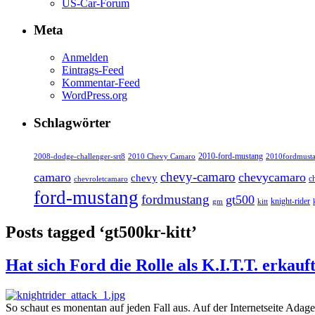
US-Car-Forum
Meta
Anmelden
Eintrags-Feed
Kommentar-Feed
WordPress.org
Schlagwörter
2010-ford-mustang
2010fordmust
2008-dodge-challenger-srt8
2010 Chevy Camaro
chevy-camaro
camaro
chevycamaro
chevy
c
chevroletcamaro
ford-mustang
fordmustang
gt500
knight-rider
kitt
gm
Posts tagged ‘gt500kr-kitt’
Hat sich Ford die Rolle als K.I.T.T. erkauf
So schaut es monentan auf jeden Fall aus. Auf der Internetseite Adag