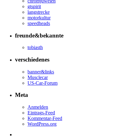
chromjuwelen
gtspirit
langstrecke
motorkultur
speedheads
freunde&bekannte
tobiasth
verschiedenes
banner&links
Musclecar
US-Car-Forum
Meta
Anmelden
Eintrags-Feed
Kommentar-Feed
WordPress.org