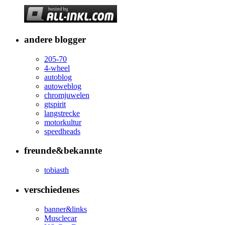
andere blogger
205-70
4-wheel
autoblog
autoweblog
chromjuwelen
gtspirit
langstrecke
motorkultur
speedheads
freunde&bekannte
tobiasth
verschiedenes
banner&links
Musclecar