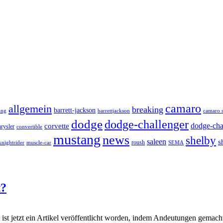
camaro
allgemein
breaking
barrett-jackson
ang
barrettjackson
camaro s
dodge
dodge-challenger
dodge-cha
corvette
hrysler
convertible
mustang
news
shelby
saleen
s
roush
knightrider
SEMA
muscle-car
t?
e ist jetzt ein Artikel veröffentlicht worden, indem Andeutungen gemac