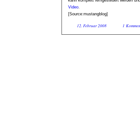
kann komplett ferngesteuert werden und
Video
.
[Source:mustangblog]
12. Februar 2008
1 Kommen