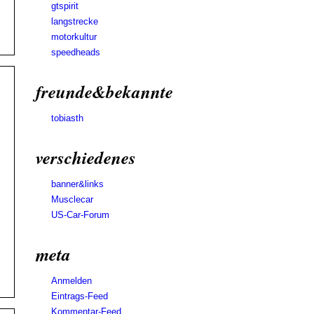
gtspirit
langstrecke
motorkultur
speedheads
freunde&bekannte
tobiasth
verschiedenes
banner&links
Musclecar
US-Car-Forum
meta
Anmelden
Eintrags-Feed
Kommentar-Feed