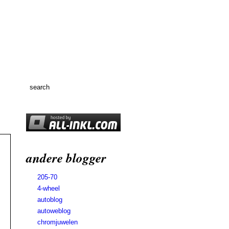
andere blogger
205-70
4-wheel
autoblog
autoweblog
chromjuwelen