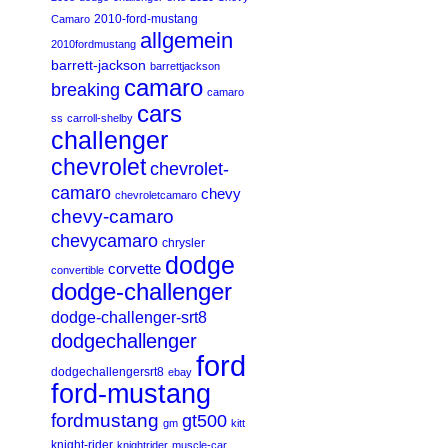
2010-ford-mustang
Camaro
allgemein
2010fordmustang
barrett-jackson
barrettjackson
camaro
breaking
camaro
cars
ss
carroll-shelby
challenger
chevrolet
chevrolet-
camaro
chevy
chevroletcamaro
chevy-camaro
chevycamaro
chrysler
dodge
corvette
convertible
dodge-challenger
dodge-challenger-srt8
dodgechallenger
ford
dodgechallengersrt8
ebay
ford-mustang
fordmustang
gt500
gm
kitt
knight-rider
knightrider
muscle-car