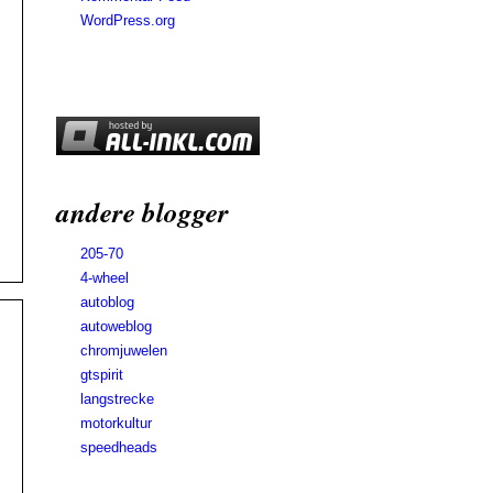
WordPress.org
andere blogger
205-70
4-wheel
autoblog
autoweblog
chromjuwelen
gtspirit
langstrecke
motorkultur
speedheads