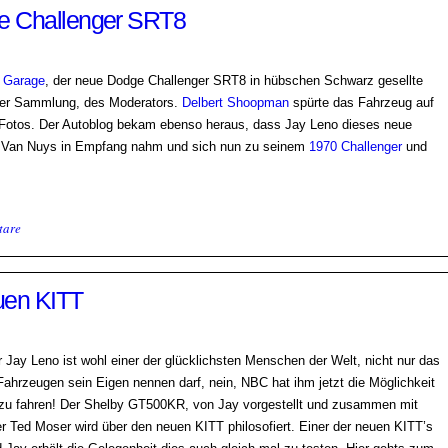
e Challenger SRT8
s Garage
, der neue Dodge Challenger SRT8 in hübschen Schwarz gesellte
iner Sammlung, des Moderators.
Delbert Shoopman
spürte das Fahrzeug auf
Fotos. Der Autoblog bekam ebenso heraus, dass Jay Leno dieses neue
n Van Nuys in Empfang nahm und sich nun zu seinem
1970 Challenger
und
tare
uen KITT
Jay Leno ist wohl einer der glücklichsten Menschen der Welt, nicht nur das
Fahrzeugen sein Eigen nennen darf, nein, NBC hat ihm jetzt die Möglichkeit
zu fahren! Der Shelby GT500KR, von Jay vorgestellt und zusammen mit
 Ted Moser wird über den neuen KITT philosofiert. Einer der neuen KITT’s