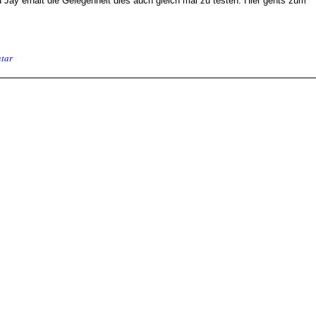
 Jay erhält die Gelegenheit dies auch gleich mal zu testen. Hier gehts zum
tar