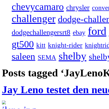
chevycamaro
chrysler
conver
challenger
dodge-challen
ford
dodgechallengersrt8
ebay
gt500
knight-rider
kitt
knightri
shelby
saleen
shelb
SEMA
Posts tagged ‘JayLenoK
Jay Leno testet den ne