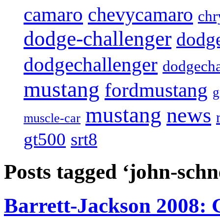
camaro
chevycamaro
chr
dodge-challenger
dodge
dodgechallenger
dodgecha
mustang
fordmustang
mustang
news
muscle-car
gt500
srt8
Posts tagged ‘john-schn
Barrett-Jackson 2008: