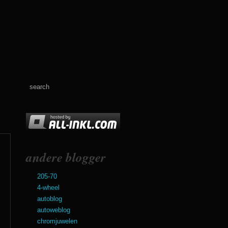
andere blogger
205-70
4-wheel
autoblog
autoweblog
chromjuwelen