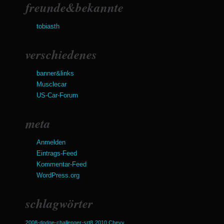
freunde&bekannte
tobiasth
verschiedenes
banner&links
Musclecar
US-Car-Forum
meta
Anmelden
Eintrags-Feed
Kommentar-Feed
WordPress.org
schlagwörter
2008-dodge-challenger-srt8
2010 Chevy