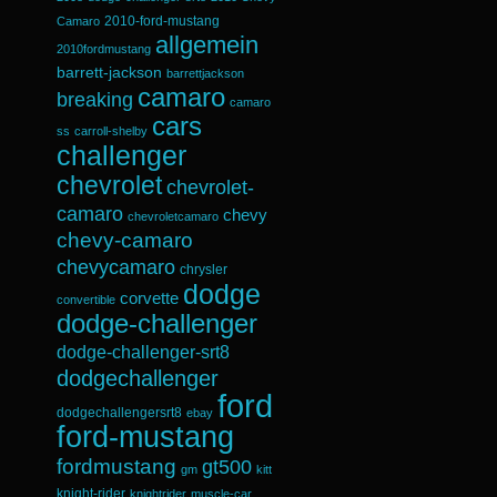
2010-ford-mustang
Camaro
allgemein
2010fordmustang
barrett-jackson
barrettjackson
camaro
breaking
camaro
cars
ss
carroll-shelby
challenger
chevrolet
chevrolet-
camaro
chevy
chevroletcamaro
chevy-camaro
chevycamaro
chrysler
dodge
corvette
convertible
dodge-challenger
dodge-challenger-srt8
dodgechallenger
ford
dodgechallengersrt8
ebay
ford-mustang
fordmustang
gt500
gm
kitt
knight-rider
knightrider
muscle-car