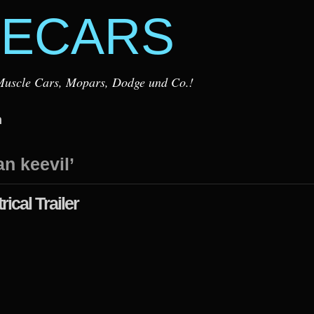
ECARS
r Muscle Cars, Mopars, Dodge und Co.!
m
n keevil’
rical Trailer