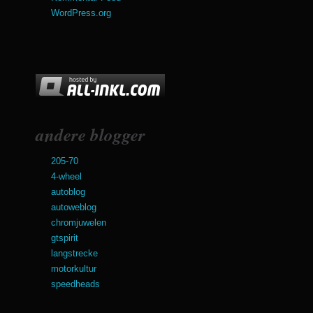
WordPress.org
andere blogger
205-70
4-wheel
autoblog
autoweblog
chromjuwelen
gtspirit
langstrecke
motorkultur
speedheads