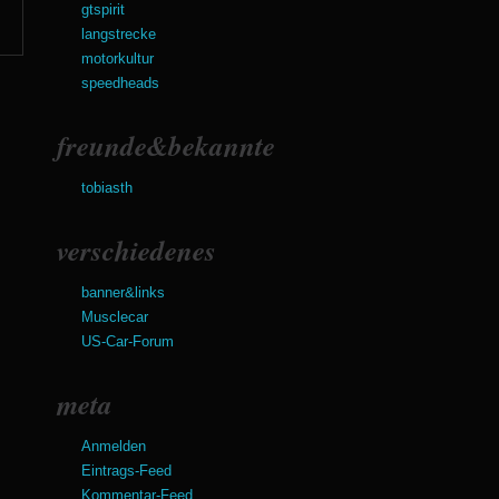
gtspirit
langstrecke
motorkultur
speedheads
freunde&bekannte
tobiasth
verschiedenes
banner&links
Musclecar
US-Car-Forum
meta
Anmelden
Eintrags-Feed
Kommentar-Feed