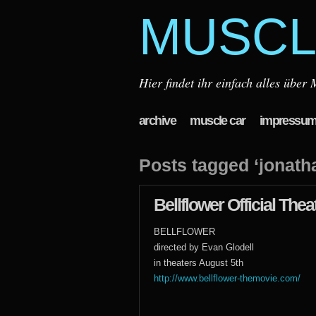
MUSCL
Hier findet ihr einfach alles übe
archive
muscle car
impressu
Posts tagged ‘jonatha
Bellflower Official Theat
BELLFLOWER
directed by Evan Glodell
in theaters August 5th
http://www.bellflower-themovie.com/