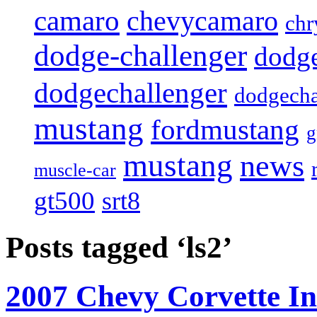
camaro
chevycamaro
chr
dodge-challenger
dodge
dodgechallenger
dodgecha
mustang
fordmustang
mustang
news
muscle-car
gt500
srt8
Posts tagged ‘ls2’
2007 Chevy Corvette In