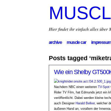
MUSCL
Hier findet ihr einfach alles übe
archive
muscle car
impressu
Posts tagged ‘miketr
Wie ein Shelby GT500K
Nachdem NBC einen weiteren
TV-Spot
v
Rider TV Film, hat Edmunds jetzt ein k
veröffentlicht. Dabei werden kleine tec
auch Designer
Harald Belker
, welcher d
äußeren Hand an, vorallem der Innenra