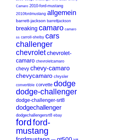
2010-ford-mustang
Camaro
allgemein
2010fordmustang
barrett-jackson
barrettjackson
camaro
breaking
camaro
cars
carroll-shelby
ss
challenger
chevrolet
chevrolet-
camaro
chevroletcamaro
chevy-camaro
chevy
chevycamaro
chrysler
dodge
corvette
convertible
dodge-challenger
dodge-challenger-srt8
dodgechallenger
dodgechallengersrt8
ebay
ford
ford-
mustang
fordmustang
gt500