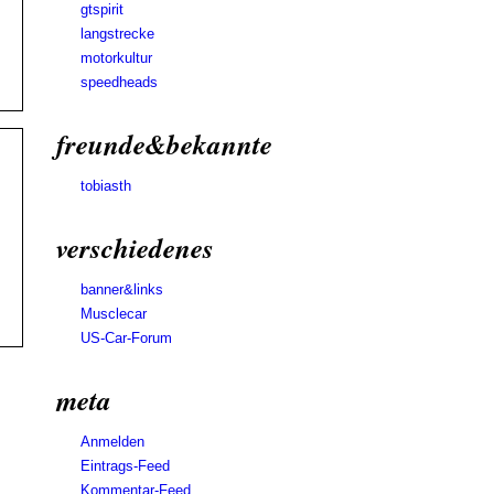
gtspirit
langstrecke
motorkultur
speedheads
freunde&bekannte
tobiasth
verschiedenes
banner&links
Musclecar
US-Car-Forum
meta
Anmelden
Eintrags-Feed
Kommentar-Feed