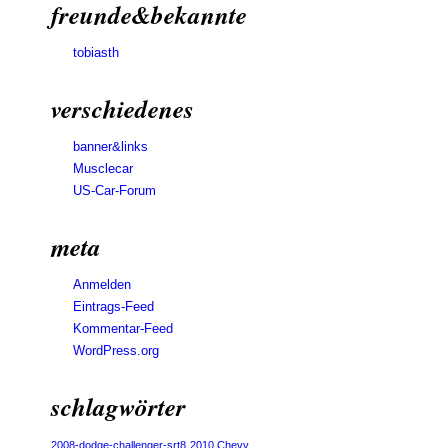
freunde&bekannte
tobiasth
verschiedenes
banner&links
Musclecar
US-Car-Forum
meta
Anmelden
Eintrags-Feed
Kommentar-Feed
WordPress.org
schlagwörter
2008-dodge-challenger-srt8
2010 Chevy