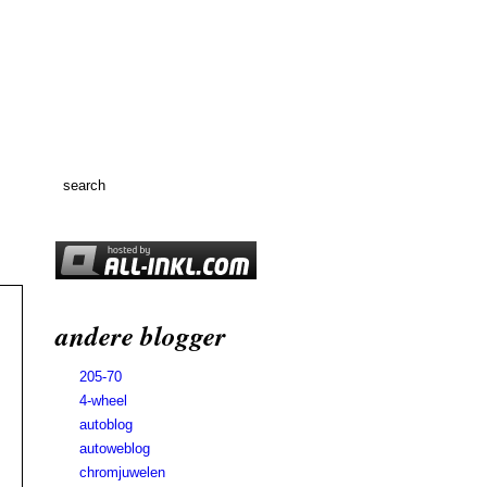
andere blogger
205-70
4-wheel
autoblog
autoweblog
chromjuwelen