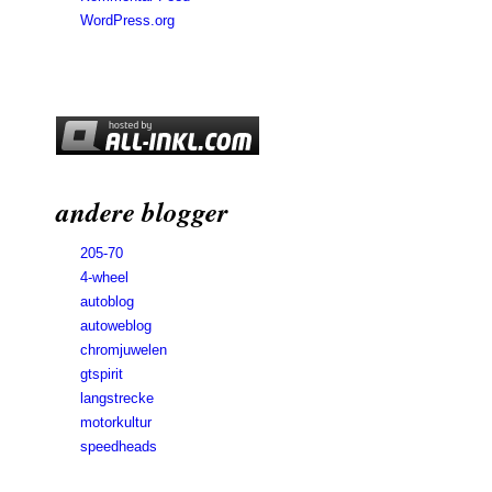
WordPress.org
andere blogger
205-70
4-wheel
autoblog
autoweblog
chromjuwelen
gtspirit
langstrecke
motorkultur
speedheads