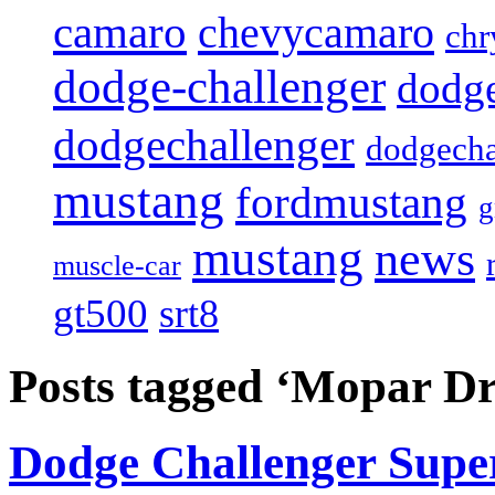
camaro
chevycamaro
chr
dodge-challenger
dodge
dodgechallenger
dodgecha
mustang
fordmustang
mustang
news
muscle-car
gt500
srt8
Posts tagged ‘Mopar D
Dodge Challenger Super