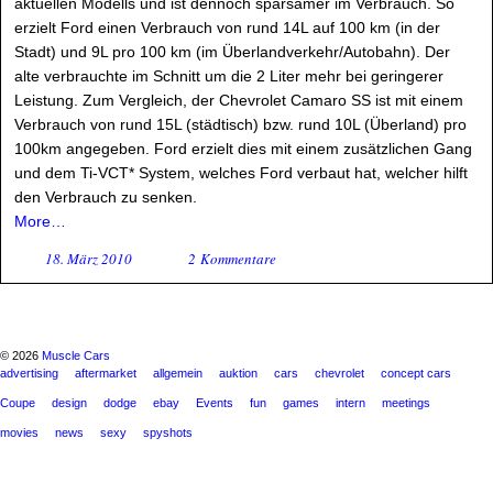
aktuellen Modells und ist dennoch sparsamer im Verbrauch. So
erzielt Ford einen Verbrauch von rund 14L auf 100 km (in der
Stadt) und 9L pro 100 km (im Überlandverkehr/Autobahn). Der
alte verbrauchte im Schnitt um die 2 Liter mehr bei geringerer
Leistung. Zum Vergleich, der Chevrolet Camaro SS ist mit einem
Verbrauch von rund 15L (städtisch) bzw. rund 10L (Überland) pro
100km angegeben. Ford erzielt dies mit einem zusätzlichen Gang
und dem Ti-VCT* System, welches Ford verbaut hat, welcher hilft
den Verbrauch zu senken.
More…
18. März 2010
2 Kommentare
© 2026
Muscle Cars
advertising
aftermarket
allgemein
auktion
cars
chevrolet
concept cars
Coupe
design
dodge
ebay
Events
fun
games
intern
meetings
movies
news
sexy
spyshots