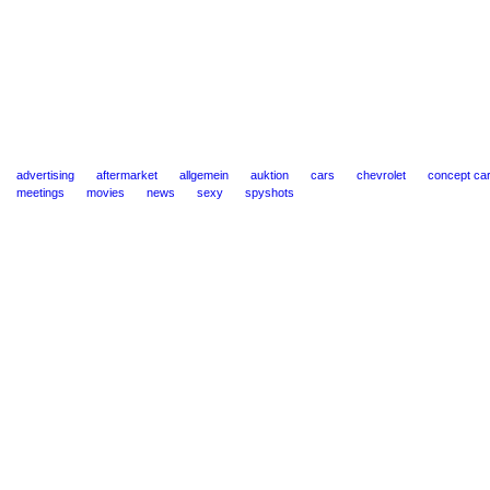
advertising
aftermarket
allgemein
auktion
cars
chevrolet
concept ca
meetings
movies
news
sexy
spyshots