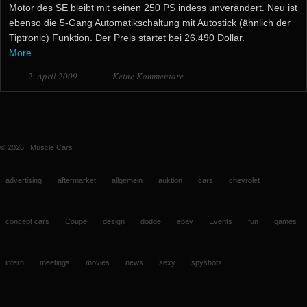
Motor des SE bleibt mit seinen 250 PS indess unverändert. Neu ist
ebenso die 5-Gang Automatikschaltung mit Autostick (ähnlich der
Tiptronic) Funktion. Der Preis startet bei 26.490 Dollar.
More…
2. April 2009
Keine Kommentare
© 2026
Muscle Cars
advertising
aftermarket
allgemein
auktion
cars
chevrolet
concept cars
Coupe
design
dodge
ebay
Events
fun
games
intern
meetings
movies
news
sexy
spyshots