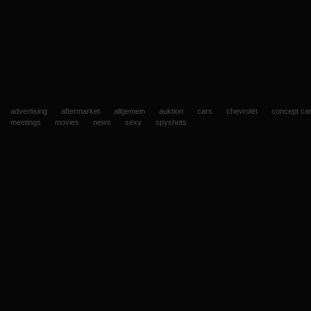
advertising
aftermarket
allgemein
auktion
cars
chevrolet
concept ca
meetings
movies
news
sexy
spyshots