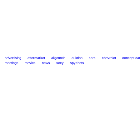
advertising
aftermarket
allgemein
auktion
cars
chevrolet
concept ca
meetings
movies
news
sexy
spyshots