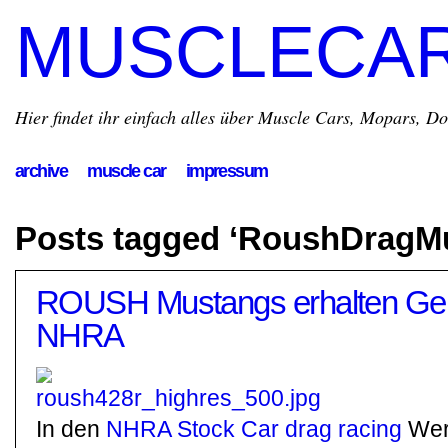
MUSCLECA
Hier findet ihr einfach alles über Muscle Cars, Mopars, D
archive
muscle car
impressum
Posts tagged ‘RoushDragM
ROUSH Mustangs erhalten Gen
NHRA
In den
NHRA
Stock Car drag racing
Wert