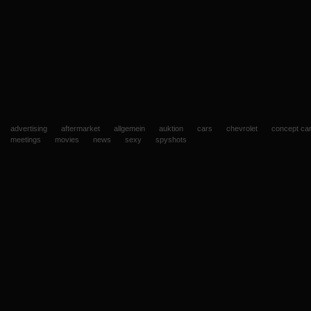
advertising
aftermarket
allgemein
auktion
cars
chevrolet
concept ca
meetings
movies
news
sexy
spyshots