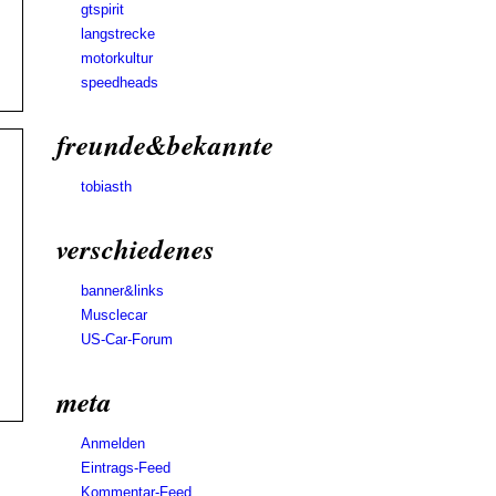
gtspirit
langstrecke
motorkultur
speedheads
freunde&bekannte
tobiasth
verschiedenes
banner&links
Musclecar
US-Car-Forum
meta
Anmelden
Eintrags-Feed
Kommentar-Feed