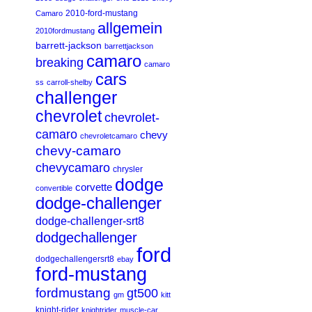
2010-ford-mustang
Camaro
allgemein
2010fordmustang
barrett-jackson
barrettjackson
camaro
breaking
camaro
cars
ss
carroll-shelby
challenger
chevrolet
chevrolet-
camaro
chevy
chevroletcamaro
chevy-camaro
chevycamaro
chrysler
dodge
corvette
convertible
dodge-challenger
dodge-challenger-srt8
dodgechallenger
ford
dodgechallengersrt8
ebay
ford-mustang
fordmustang
gt500
gm
kitt
knight-rider
knightrider
muscle-car