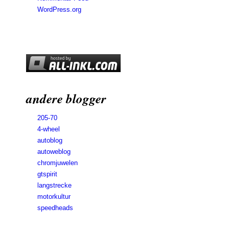
WordPress.org
andere blogger
205-70
4-wheel
autoblog
autoweblog
chromjuwelen
gtspirit
langstrecke
motorkultur
speedheads