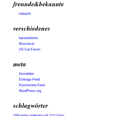
freunde&bekannte
tobiasth
verschiedenes
banner&links
Musclecar
US-Car-Forum
meta
Anmelden
Eintrags-Feed
Kommentar-Feed
WordPress.org
schlagwörter
2008-dodge-challenger-srt8
2010 Chevy