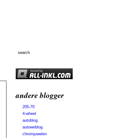
andere blogger
205-70
4-wheel
autoblog
autoweblog
chromjuwelen