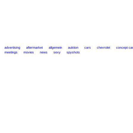
advertising
aftermarket
allgemein
auktion
cars
chevrolet
concept ca
meetings
movies
news
sexy
spyshots