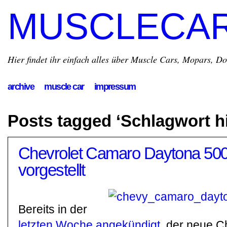
MUSCLECA
Hier findet ihr einfach alles über Muscle Cars, Mopars, D
archive
muscle car
impressum
Posts tagged ‘Schlagwort h
Chevrolet Camaro Daytona 50
vorgestellt
Bereits in der
letzten Woche angekündigt
, der neue C